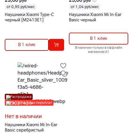
23,00
25,00
руб
руб
от 0,95 руб/мес
от 1,04 руб/мес
Наушники Xiaomi Type-C
Наушники Xiaomi Mi In-Ear
черный [M2413E1]
Basic черный
В 1 клик
В 1 клик
В наличии только в оффлайн
магазинах А1
Распродажа
Рассрочка без переплат
Нет в наличии
Наушники Xiaomi Mi In-Ear
Basic серебристый