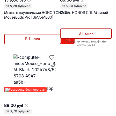
179,00
89,00
руб
руб
от 8,29 руб/мес
от 3,70 руб/мес
Мышь с наушниками HONOR CHOICE
Мышь HONOR CRL-M синий
MouseBuds Pro [UMA-ME00]
В 1 клик
В 1 клик
В наличии только в оффлайн
магазинах А1
Рассрочка без переплат
89,00
руб
от 3,70 руб/мес