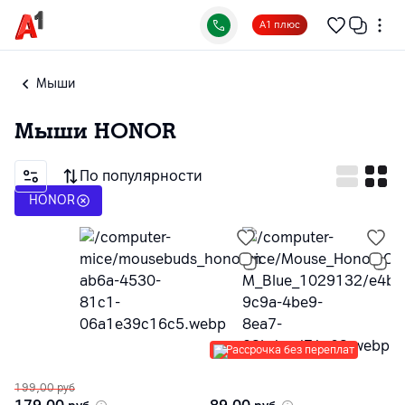
А1 плюс
Мыши
Мыши
HONOR
По популярности
HONOR
Рассрочка без переплат
199,00
руб