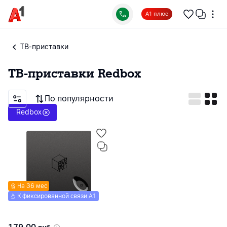
А1 плюс
ТВ-приставки
ТВ-приставки
Redbox
По популярности
Redbox
На 36 мес
К фиксированной связи А1