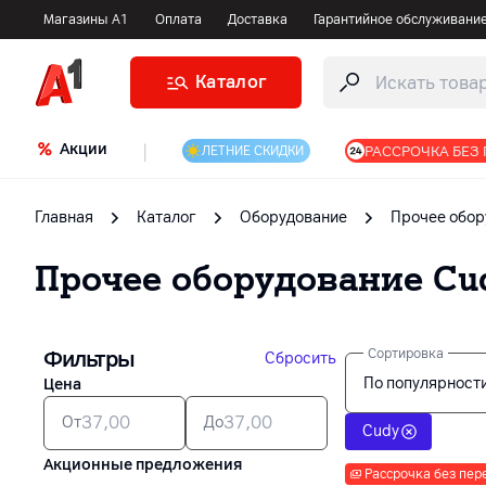
Магазины А1
Оплата
Доставка
Гарантийное обслуживани
Каталог
Акции
|
РАССРОЧКА БЕЗ
ЛЕТНИЕ СКИДКИ
Главная
Каталог
Оборудование
Прочее обор
Прочее оборудование
Cu
Фильтры
Сортировка
Сбросить
По популярност
Цена
От
До
Cudy
Акционные предложения
Рассрочка без пер