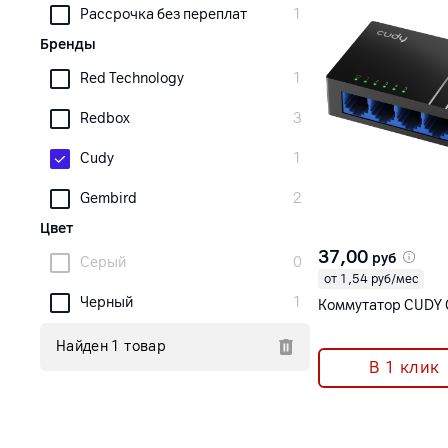
Рассрочка без переплат
1
Бренды
Red Technology
1
Redbox
3
Cudy
1
Gembird
2
Цвет
37,00
руб
Серый
0
от 1,54 руб/мес
Черный
1
Коммутатор CUDY
Найден 1 товар
В 1 клик