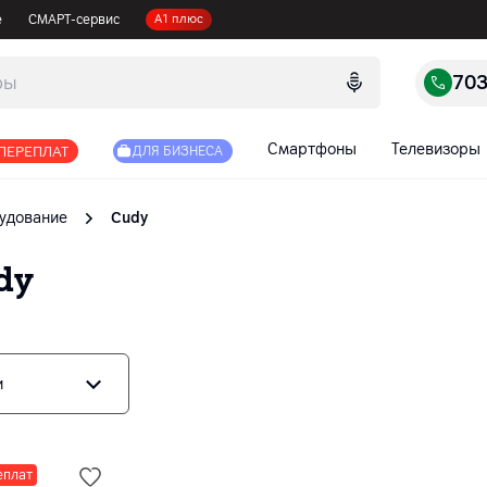
е
СМАРТ-сервис
А1 плюс
70
Смартфоны
Телевизоры
 ПЕРЕПЛАТ
ДЛЯ БИЗНЕСА
удование
Cudy
dy
и
еплат