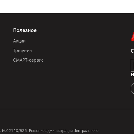
Полезное
Акции
Трейд-ин
С
СМАРТ-сервис
Н
усь №02140/925. Решение администрации Центрального