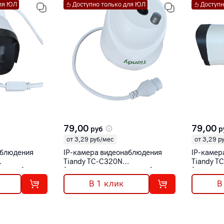
для ЮЛ
Доступно только для ЮЛ
Доступн
79,00
79,00
руб
р
от 3,29 руб/мес
от 3,29 р
аблюдения
IP-камера видеонаблюдения
IP-камер
Tiandy TC-C320N
Tiandy T
m/V5.0]
[Spec:I3/E/Y/2.8mm/V2.0]
[Spec:I3
В 1 клик
В