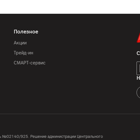
Полезное
Акции
Трейд-ин
С
СМАРТ-сервис
Н
усь №02140/925. Решение администрации Центрального