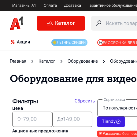
Магазины А1
Оплата
Доставка
Гарантийное обслуживани
Каталог
Акции
|
РАССРОЧКА БЕЗ
ЛЕТНИЕ СКИДКИ
Главная
Каталог
Оборудование
Оборудовани
Оборудование для виде
Фильтры
Сортировка
Сбросить
По популярност
Цена
От
До
Tiandy
Акционные предложения
Рассрочка без пер