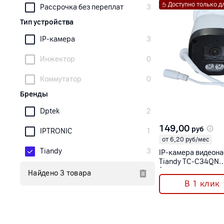
Доступно только 
Рассрочка без переплат
3
Тип устройства
IP-камера
3
Инжектор
0
Коммутатор
0
Бренды
Dptek
2
149,00
руб
IPTRONIC
1
от 6,20 руб/мес
Tiandy
3
IP-камера видеон
Tiandy TC-C34QN
[Spec:I3/E/Y/2.8m
Найдено 3 товара
В 1 клик