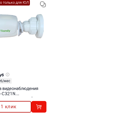
о только для ЮЛ
уб
уб/мес
а видеонаблюдения
C-C321N
/E/Y/2.8mm/V2.0]
 1 клик