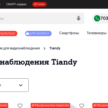
е
СМАРТ-сервис
А1 плюс
70
Смартфоны
Телевизоры
 ПЕРЕПЛАТ
ДЛЯ БИЗНЕСА
е для видеонаблюдения
Tiandy
онаблюдения
Tiandy
и
еплат
Рассрочка без переплат
Рассроч