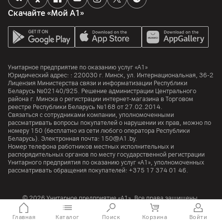
Скачайте «Мой А1»
Унитарное предприятие по оказанию услуг «А1»
Юридический адрес: :
220030
г. Минск
,
ул. Интернациональная, 36-2
Лицензия Министерства связи и информатизации Республики
Беларусь №02140/925. Решение администрации Центрального
района г. Минска о регистрации интернет-магазина в Торговом
реестре Республики Беларусь №168 от 27.02.2014.
Связаться с сотрудниками компании, уполномоченными
рассматривать вопросы покупателей о нарушении их прав, можно по
номеру
150
(бесплатно из сети любого оператора Республики
Беларусь). Электронная почта:
150@A1.by.
Номер телефона работников местных исполнительных и
распорядительных органов по месту государственной регистрации
Унитарного предприятия по оказанию услуг «А1», уполномоченных
рассматривать обращения покупателей:
+375 17 374 01 46.
© 2026 Унитарное предприятие «А1». Все права защищены.
A1 Austria
A1 Croatia
А1 Serbia
A1 Bulgaria
A1 Macedonia
A1 Slovenia
Главная
Каталог
Поиск
Корзина
Войти