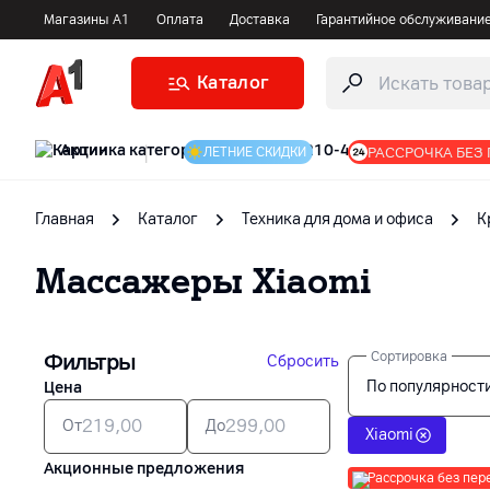
Магазины А1
Оплата
Доставка
Гарантийное обслуживани
Каталог
Акции
|
РАССРОЧКА БЕЗ
ЛЕТНИЕ СКИДКИ
Главная
Каталог
Техника для дома и офиса
К
Массажеры
Xiaomi
Фильтры
Сортировка
Сбросить
По популярност
Цена
От
До
Xiaomi
Акционные предложения
Рассрочка без пер