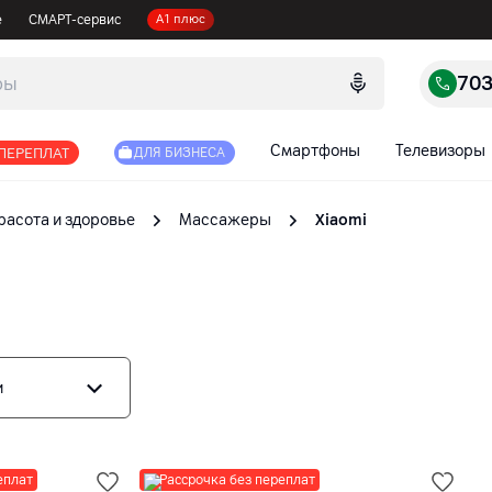
е
СМАРТ-сервис
А1 плюс
70
Смартфоны
Телевизоры
 ПЕРЕПЛАТ
ДЛЯ БИЗНЕСА
расота и здоровье
Массажеры
Xiaomi
и
еплат
Рассрочка без переплат