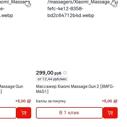
299,00
руб
от 12,44 руб/мес
Massage Gun
Массажер Xiaomi Massage Gun 2 [XMFG-
3]
M451]
+
5,00
Баллы за покупку
+
5,00
В 1 клик