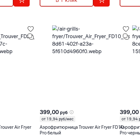
В 1 клик
399,00
399,00
руб
от 19,94 руб/мес
от 19,94 
uver Air Fryer
Аэрофритюрница Trouver Air Fryer FD10
Аэрофрит
Pro белый
Pro черн