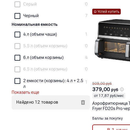
Серый
0
Успей купить
Черный
7
Номинальная емкость
4 л (объем чаши)
1
5.5 л (объем корзины)
0
6 л (объем корзины)
4
6.5 л (объем корзины)
0
2 емкости (корзины): 4 л + 2.5 
1
509,00
руб
л
379,00
руб
Показать еще
от 17,87 руб/мес
Найдено 12 товаров
Аэрофритюрница Tr
Fryer FD20s Pro ч
Баллы за покупку