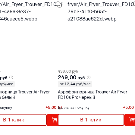
б
499,00
руб
249,00
руб
руб
руб/мес
от 12,44 руб/мес
рница Trouver Air Fryer
Аэрофритюрница Trouver Air Fryer
o белый
FD10s Pro черный
покупку
+
5,00
Баллы за покупку
+
5,00
В 1 клик
В 1 клик