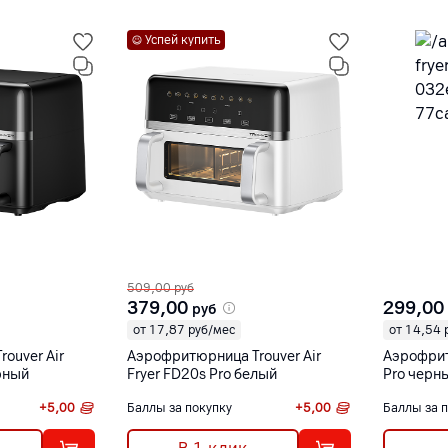
Успей купить
509,00
руб
379,00
299,00
руб
от 17,87 руб/мес
от 14,54 
ouver Air
Аэрофритюрница Trouver Air
Аэрофрит
ерный
Fryer FD20s Pro белый
Pro черн
+
5,00
Баллы за покупку
+
5,00
Баллы за 