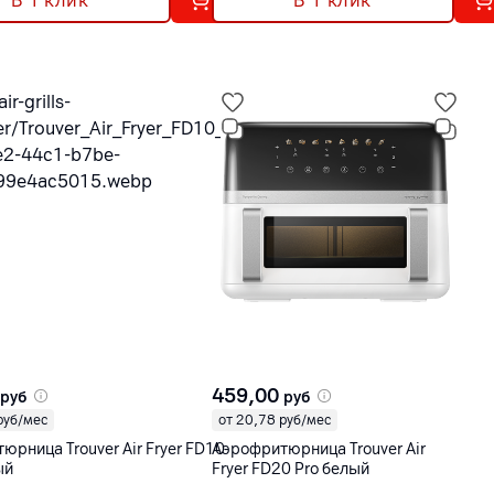
В 1 клик
В 1 клик
459,00
руб
руб
руб/мес
от 20,78 руб/мес
юрница Trouver Air Fryer FD10
Аэрофритюрница Trouver Air
ый
Fryer FD20 Pro белый