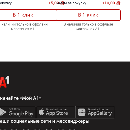
покупку
+
5,00
Баллы за покупку
+
10,00
В 1 клик
В 1 клик
В наличии только в оффлайн
В наличии только в оффлайн
магазинах А1
магазинах А1
качайте «Мой А1»
аши социальные сети и мессенджеры