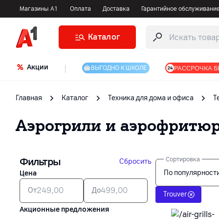
Магазины А1
Оплата
Доставка
Гарантийное обслуживани
Каталог
Акции
|
РАССРОЧКА Б
ВЫГОДНО К ШКОЛЕ
Главная
Каталог
Техника для дома и офиса
Т
Аэрогрили и аэрофритю
Фильтры
Сортировка
Сбросить
По популярност
Цена
От
До
Trouver
Акционные предложения