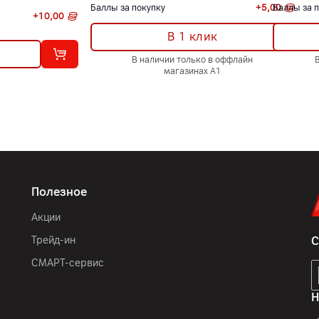
Баллы за покупку
+
5,00
Баллы за 
+
10,00
В 1 клик
В наличии только в оффлайн
магазинах А1
Полезное
Акции
Трейд-ин
С
СМАРТ-сервис
Н