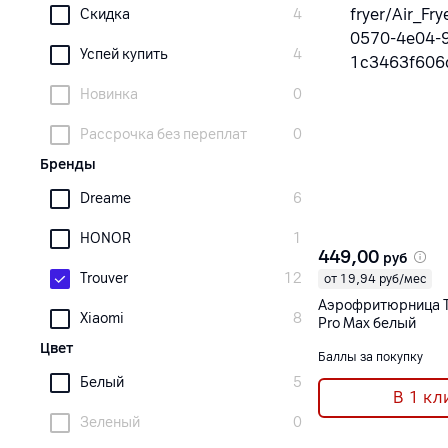
Скидка
4
Успей купить
4
Новинка
0
Рассрочка без переплат
0
Бренды
Dreame
6
HONOR
1
449,00
руб
Trouver
12
от 19,94 руб/мес
Аэрофритюрница Tr
Xiaomi
8
Pro Max белый
Цвет
Баллы за покупку
Белый
5
В 1 кл
Зеленый
0