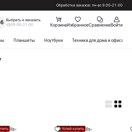
Обработка заказов: пн-вс 9:00–21:00
Выбрать и заказать
36
09:00-21:00
Корзина
Избранное
Сравнение
Войти
ры
Планшеты
Ноутбуки
Техника для дома и офиса
r
упить
Успей купить