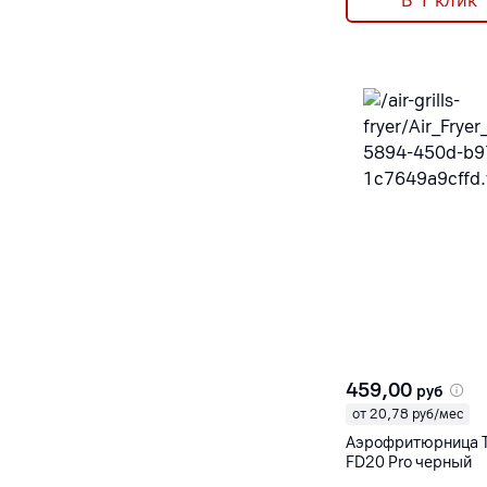
В 1 клик
459,00
руб
от 20,78 руб/мес
Аэрофритюрница Tro
FD20 Pro черный