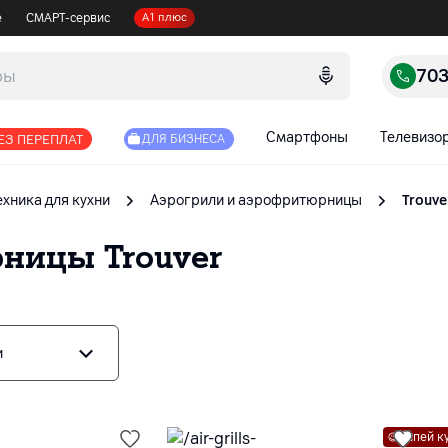
е
СМАРТ-сервис
А1 плюс
70
Смартфоны
Телевизо
ЕЗ ПЕРЕПЛАТ
ДЛЯ БИЗНЕСА
ехника для кухни
Аэрогрили и аэрофритюрницы
Trouve
рницы
Trouver
и
Успей к