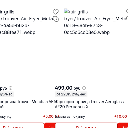
499,00
руб
руб
руб/мес
от 22,45 руб/мес
юрница Trouver Metalish AF10
Аэрофритюрница Trouver Aeroglass
ый
AF20 Pro черный
покупку
+
5,00
Баллы за покупку
+
10,00