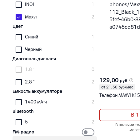
INOI
1
Maxvi
2
Цвет
Синий
1
Черный
1
Диагональ дисплея
1.8 ″
0
129,00
руб
2.8 ″
2
от 21,50 руб/мес
Емкость аккумулятора
Телефон MAXVI K1
1400 мА·ч
2
Bluetooth
В 1
5
2
В наличии то
магаз
FM-радио