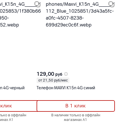
129,00
руб
от 21,50 руб/мес
5n 4G черный
Телефон MAXVI K15n 4G синий
 клик
В 1 клик
лько в оффлайн
В наличии только в оффлайн
инах А1
магазинах А1