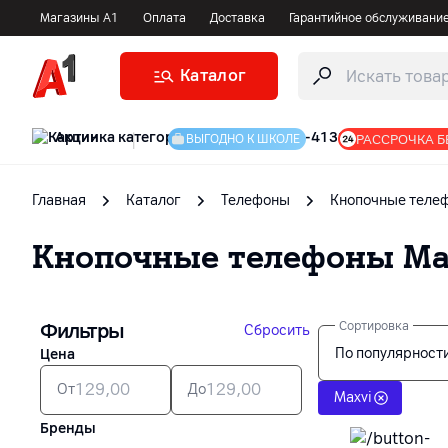
Магазины А1
Оплата
Доставка
Гарантийное обслуживани
Каталог
Акции
|
РАССРОЧКА Б
ВЫГОДНО К ШКОЛЕ
Главная
Каталог
Телефоны
Кнопочные теле
Кнопочные телефоны
Ma
Фильтры
Сортировка
Сбросить
По популярност
Цена
От
До
Maxvi
Бренды