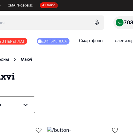
е
СМАРТ-сервис
А1 плюс
70
Смартфоны
Телевизо
ЕЗ ПЕРЕПЛАТ
ДЛЯ БИЗНЕСА
фоны
Maxvi
xvi
и