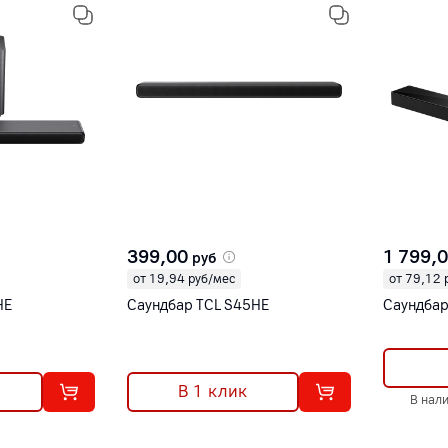
399,00
1 799,
руб
от 19,94 руб/мес
от 79,12 
HE
Саундбар TCL S45HE
Саундбар
В 1 клик
В нал