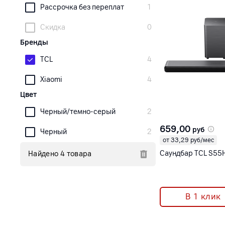
Рассрочка без переплат
1
Скидка
0
Бренды
TCL
4
Xiaomi
4
Цвет
Черный/темно-серый
2
659,00
руб
Черный
2
от 33,29 руб/мес
Саундбар TCL S55
Найдено 4 товара
В 1 клик