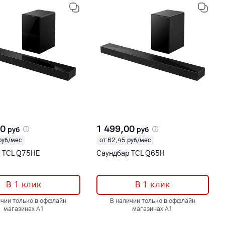
00
1 499,00
руб
руб
руб/мес
от 62,45 руб/мес
 TCL Q75HE
Саундбар TCL Q65H
В 1 клик
В 1 клик
ичии только в оффлайн
В наличии только в оффлайн
магазинах А1
магазинах А1