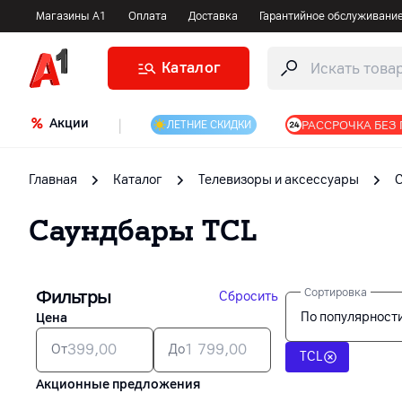
Магазины А1
Оплата
Доставка
Гарантийное обслуживани
Каталог
Акции
|
РАССРОЧКА БЕЗ
ЛЕТНИЕ СКИДКИ
Главная
Каталог
Телевизоры и аксессуары
Саундбары
TCL
Фильтры
Сортировка
Сбросить
По популярност
Цена
От
До
TCL
Акционные предложения