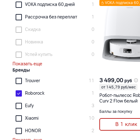
VOKA подписка 60
VOKA подписка 60 дней
1
Рассрочка без переплат
1
Скидка
0
Новинка
0
Успей купить
0
Показать еще
Бренды
3 499,00
руб
Trouver
11
от 145,79 руб/мес
Roborock
1
Робот-пылесос Rob
Curv 2 Flow белый
Eufy
3
Баллы за покупку
Xiaomi
10
В 1 клик
HONOR
2