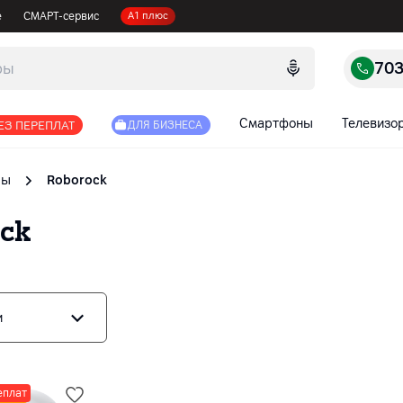
е
СМАРТ-сервис
А1 плюс
70
Смартфоны
Телевизо
ЕЗ ПЕРЕПЛАТ
ДЛЯ БИЗНЕСА
сы
Roborock
ck
и
еплат