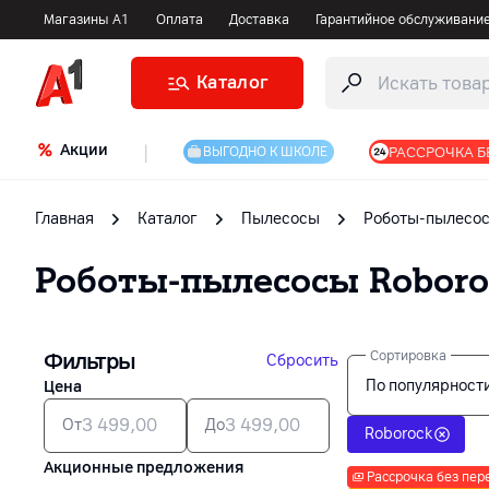
Магазины А1
Оплата
Доставка
Гарантийное обслуживани
Каталог
Акции
|
РАССРОЧКА Б
ВЫГОДНО К ШКОЛЕ
Главная
Каталог
Пылесосы
Роботы-пылесо
Роботы-пылесосы
Roboro
Фильтры
Сортировка
Сбросить
По популярност
Цена
От
До
Roborock
Акционные предложения
Рассрочка без пер