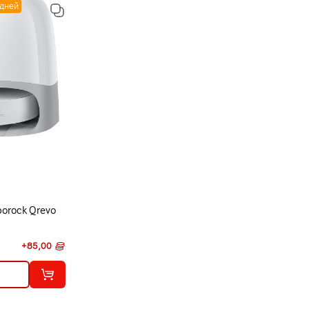
 дней
orock Qrevo
+
85,00