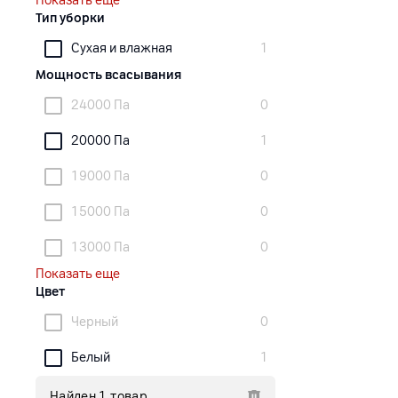
Показать еще
Тип уборки
Сухая и влажная
1
Мощность всасывания
24000 Па
0
20000 Па
1
19000 Па
0
15000 Па
0
13000 Па
0
Показать еще
Цвет
Черный
0
Белый
1
Найден 1 товар