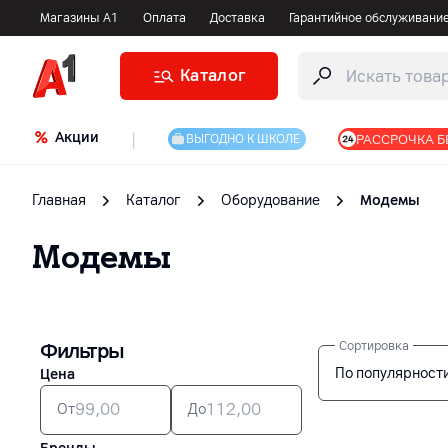
Магазины А1
Оплата
Доставка
Гарантийное обслуживани
Каталог
Акции
|
РАССРОЧКА Б
ВЫГОДНО К ШКОЛЕ
Главная
Каталог
Оборудование
Модемы
Модемы
Фильтры
Сортировка
По популярност
Цена
От
До