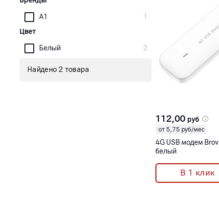
Бренды
A1
1
Цвет
Белый
2
Найдено 2 товара
112,00
руб
от 5,75 руб/мес
4G USB модем Brov
белый
В 1 клик