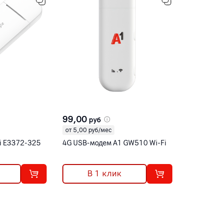
99,00
руб
от 5,00 руб/мес
i E3372-325
4G USB-модем A1 GW510 Wi-Fi
В 1 клик