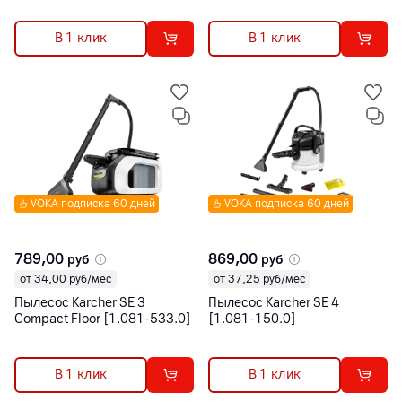
В 1 клик
В 1 клик
VOKA подписка 60 дней
VOKA подписка 60 дней
789,00
869,00
руб
руб
от 34,00 руб/мес
от 37,25 руб/мес
Пылесос Karcher SE 3
Пылесос Karcher SE 4
Compact Floor [1.081-533.0]
[1.081-150.0]
В 1 клик
В 1 клик