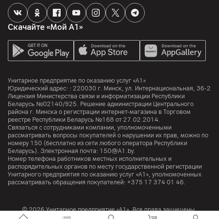
Скачайте «Мой А1»
Унитарное предприятие по оказанию услуг «А1»
Юридический адрес: :
220030
г. Минск
,
ул. Интернациональная, 36-2
Лицензия Министерства связи и информатизации Республики
Беларусь №02140/925. Решение администрации Центрального
района г. Минска о регистрации интернет-магазина в Торговом
реестре Республики Беларусь №168 от 27.02.2014.
Связаться с сотрудниками компании, уполномоченными
рассматривать вопросы покупателей о нарушении их прав, можно по
номеру
150
(бесплатно из сети любого оператора Республики
Беларусь). Электронная почта:
150@A1.by.
Номер телефона работников местных исполнительных и
распорядительных органов по месту государственной регистрации
Унитарного предприятия по оказанию услуг «А1», уполномоченных
рассматривать обращения покупателей:
+375 17 374 01 46.
© 2026 Унитарное предприятие «А1». Все права защищены.
A1 Austria
A1 Croatia
А1 Serbia
A1 Bulgaria
A1 Macedonia
A1 Slovenia