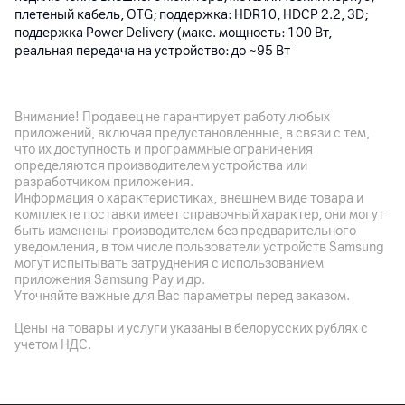
плетеный кабель, OTG; поддержка: HDR10, HDCP 2.2, 3D;
поддержка Power Delivery (макс. мощность: 100 Вт,
реальная передача на устройство: до ~95 Вт
Габариты
116 x 46.5 x 16 мм; ~120 г
Внимание! Продавец не гарантирует работу любых
приложений, включая предустановленные, в связи с тем,
что их доступность и программные ограничения
Другие характеристики
определяются производителем устройства или
разработчиком приложения.
Гарантия
Информация о характеристиках, внешнем виде товара и
12
мес.
комплекте поставки имеет справочный характер, они могут
быть изменены производителем без предварительного
Импортер
уведомления, в том числе пользователи устройств Samsung
ООО "АйТи Дистрибуция", 223053 Беларусь, Минский р-н,
могут испытывать затруднения с использованием
Боровлянский с/с, 103/3-7, пом. 7-50, район д. Дроздово,
приложения Samsung Pay и др.
пом. 51
Уточняйте важные для Вас параметры перед заказом.
Производитель
Цены на товары и услуги указаны в белорусских рублях с
UGREEN GROUP LIMITED, Китай , Shenzhen , Ugreen Building,
учетом НДС.
Longcheng Industrial Park, Longguanxi Road 0
Комплект поставки