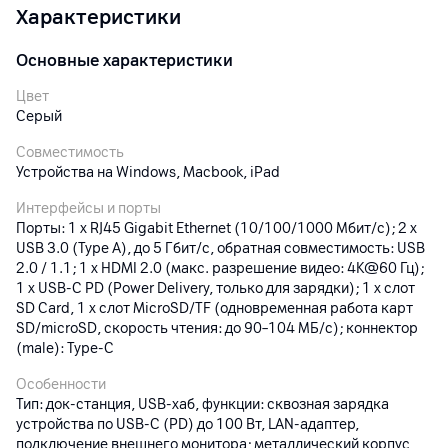
Характеристики
Основные характеристики
Цвет
Серый
Совместимость
Устройства на Windows, Macbook, iPad
Интерфейсы и порты
Порты: 1 x RJ45 Gigabit Ethernet (10/100/1000 Мбит/с); 2 x
USB 3.0 (Type A), до 5 Гбит/с, обратная совместимость: USB
2.0 / 1.1; 1 x HDMI 2.0 (макс. разрешение видео: 4K@60 Гц);
1 x USB-C PD (Power Delivery, только для зарядки); 1 x слот
SD Card, 1 x слот MicroSD/TF (одновременная работа карт
SD/microSD, скорость чтения: до 90–104 МБ/с); коннектор
(male): Type-C
Особенности
Тип: док-станция, USB-хаб, функции: сквозная зарядка
устройства по USB-C (PD) до 100 Вт, LAN-адаптер,
подключение внешнего монитора; металлический корпус,