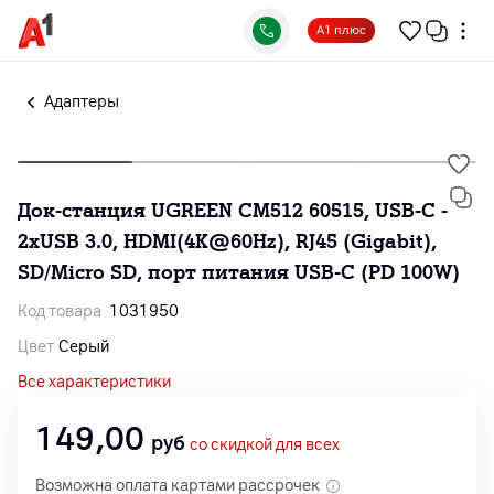
А1 плюс
Адаптеры
Док-станция UGREEN CM512 60515, USB-C -
2xUSB 3.0, HDMI(4K@60Hz), RJ45 (Gigabit),
SD/Micro SD, порт питания USB-C (PD 100W)
Код товара
1031950
Цвет
Серый
Все характеристики
149,00
руб
со скидкой для всех
Возможна оплата картами рассрочек