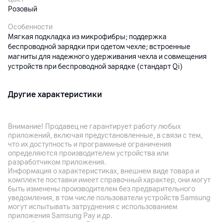
Розовый
Особенности
Мягкая подкладка из микрофибры; поддержка
беспроводной зарядки при одетом чехле; встроенные
магниты для надежного удерживания чехла и совмещения
устройств при беспроводной зарядке (стандарт Qi)
Другие характеристики
Гарантия
12
мес.
Внимание! Продавец не гарантирует работу любых
приложений, включая предустановленные, в связи с тем,
Импортер
что их доступность и программные ограничения
СЗАО "Асбис" 223021 Беларусь, Минский район,
определяются производителем устройства или
Щомыслицкий с/с, район агрогородка Озерцо 31, пом.27
разработчиком приложения.
Информация о характеристиках, внешнем виде товара и
Производитель
комплекте поставки имеет справочный характер, они могут
компания Эппл Инк, 1 Инфинит Луп, Купертино, CA 95014
быть изменены производителем без предварительного
США
уведомления, в том числе пользователи устройств Samsung
могут испытывать затруднения с использованием
Комплект поставки
приложения Samsung Pay и др.