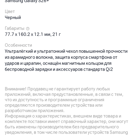
Samsung Galaxy S26+
Цвет
Черный
Габариты
77.7 x 160.2 x 12.1 мм, 21 г
Особенности
Ультралёгкий и ультратонкий чехол повышенной прочности
из арамидного волокна, защита корпуса смартфона от
ударов и царапин, оснащён магнитным кольцом для
беспроводной зарядки и аксессуаров стандарта Qi2
(поддержка быстрой беспроводной зарядки до 25 Вт)
Внимание! Продавец не гарантирует работу любых
Другие характеристики
приложений, включая предустановленные, в связи с тем,
что их доступность и программные ограничения
Гарантия
определяются производителем устройства или
3
мес.
разработчиком приложения.
Информация о характеристиках, внешнем виде товара и
Импортер
комплекте поставки имеет справочный характер, они могут
Унитарное предприятие по оказанию услуг "А1", 220030,
быть изменены производителем без предварительного
Республика Беларусь, г.Минск, ул. Интернациональная, 36-2
уведомления, в том числе пользователи устройств Samsung