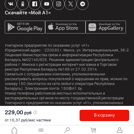
Скачайте «Мой А1»
Унитарное предприятие по оказанию услуг «А1»
Юридический адрес: :
220030
г. Минск
,
ул. Интернациональная, 36-2
Лицензия Министерства связи и информатизации Республики
Беларусь №02140/925. Решение администрации Центрального
района г. Минска о регистрации интернет-магазина в Торговом
реестре Республики Беларусь №168 от 27.02.2014.
Связаться с сотрудниками компании, уполномоченными
рассматривать вопросы покупателей о нарушении их прав, можно по
номеру
150
(бесплатно из сети любого оператора Республики
Беларусь). Электронная почта:
150@A1.by.
Номер телефона работников местных исполнительных и
распорядительных органов по месту государственной регистрации
Унитарного предприятия по оказанию услуг «А1», уполномоченных
рассматривать обращения покупателей:
+375 17 374 01 46.
229,00
руб
В корзину
от 10,37 руб/мес частями
© 2026 Унитарное предприятие «А1». Все права защищены.
A1 Austria
A1 Croatia
А1 Serbia
A1 Bulgaria
A1 Macedonia
A1 Slovenia