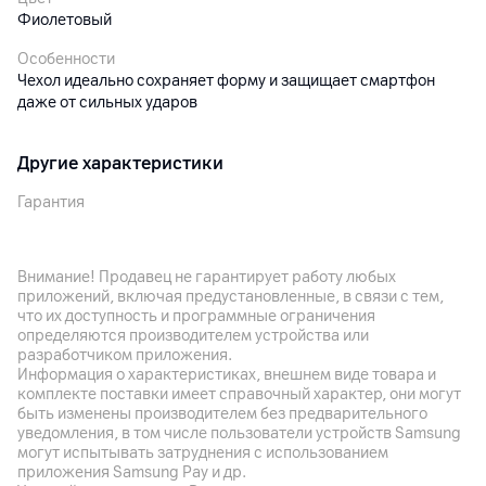
Фиолетовый
Особенности
Чехол идеально сохраняет форму и защищает смартфон
даже от сильных ударов
Другие характеристики
Гарантия
14
дн
Импортер
Внимание! Продавец не гарантирует работу любых
ООО "Компания Бинго", 220007, г. Минск, ул. Фабрициуса,
приложений, включая предустановленные, в связи с тем,
дом 4, пом. 1, 2 этаж
что их доступность и программные ограничения
определяются производителем устройства или
Производитель
разработчиком приложения.
Mi Li Ling Electronics Technology Co., Limited, Room 241, No.
Информация о характеристиках, внешнем виде товара и
59, Shatai Highway, Tianhe Dist., Guangzhou, Guangdong,
комплекте поставки имеет справочный характер, они могут
Китай
быть изменены производителем без предварительного
уведомления, в том числе пользователи устройств Samsung
Комплект поставки
могут испытывать затруднения с использованием
чехол
приложения Samsung Pay и др.