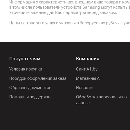
Информация о характеристиках, внешнем виде товара и ком
в том числе пользователи устройств Samsung могут испыты
Уточняйте важные для Вас параметры перед заказом.
Цены на товары и услуги указаны в белорусских рублях с уч
Покупателям
Компания
Условия покупки
Сайт A1.by
Порядок оформления заказа
Магазины А1
Образцы документов
Новости
Помощь и поддержка
Обработка персональных
данных