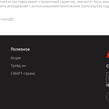
плекте поставки имеет справочный характер, они могут быть из
вать затруднения с использованием приложения Samsung Pay и д
етом НДС.
Полезное
Акции
Трейд-ин
С
СМАРТ-сервис
Н