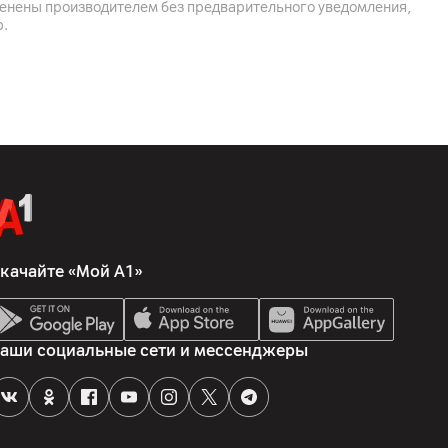
менены производителем без предварительного уведомления,
р.
качайте «Мой А1»
аши социальные сети и мессенджеры