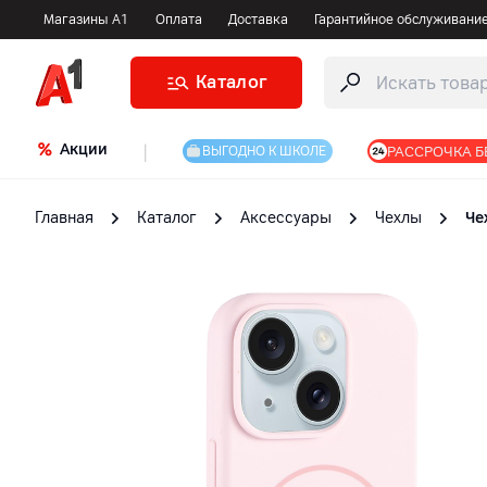
Магазины А1
Оплата
Доставка
Гарантийное обслуживани
Каталог
Акции
|
РАССРОЧКА Б
ВЫГОДНО К ШКОЛЕ
Главная
Каталог
Аксессуары
Чехлы
Че