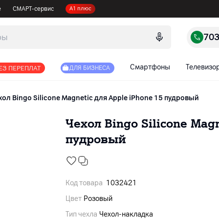
е
СМАРТ-сервис
А1 плюс
70
Смартфоны
Телевизо
ЕЗ ПЕРЕПЛАТ
ДЛЯ БИЗНЕСА
хол Bingo Silicone Magnetic для Apple iPhone 15 пудровый
Чехол Bingo Silicone Magn
пудровый
Код товара
1032421
Цвет
Розовый
Тип чехла
Чехол-накладка