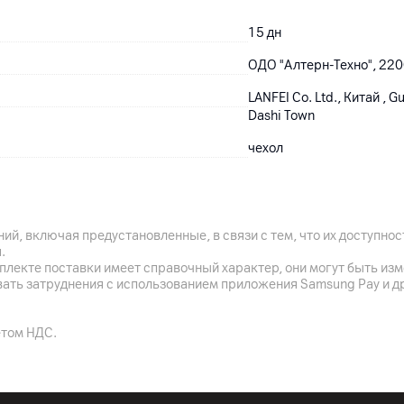
15
дн
ОДО "Алтерн-Техно", 2200
LANFEI Co. Ltd., Китай , Gu
Dashi Town
чехол
Китай
ий, включая предустановленные, в связи с тем, что их доступн
.
плекте поставки имеет справочный характер, они могут быть из
вать затруднения с использованием приложения Samsung Pay и д
етом НДС.