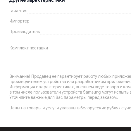
Другие характеристики
Гарантия
Импортер
Производитель
Комплект поставки
Страна производитель
Внимание! Продавец не гарантирует работу любых приложен
производителем устройства или разработчиком приложения
Информация о характеристиках, внешнем виде товара и ком
в том числе пользователи устройств Samsung могут испыты
Уточняйте важные для Вас параметры перед заказом.
Цены на товары и услуги указаны в белорусских рублях с уч