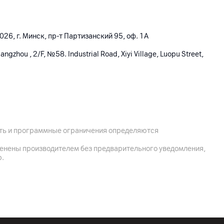
26, г. Минск, пр-т Партизанский 95, оф. 1А
angzhou , 2/F, №58. Industrial Road, Xiyi Village, Luopu Street,
ость и программные ограничения определяются
менены производителем без предварительного уведомления,
р.