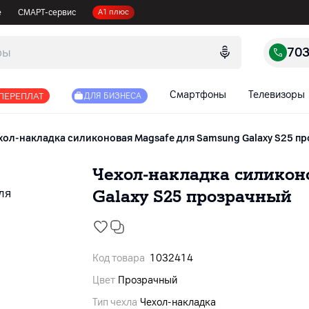
е
СМАРТ-сервис
А1 плюс
70
Смартфоны
Телевизоры
 ПЕРЕПЛАТ
ДЛЯ БИЗНЕСА
хол-накладка силиконовая Magsafe для Samsung Galaxy S25 п
Чехол-накладка силикон
Galaxy S25 прозрачный
Код товара
1032414
Цвет
Прозрачный
Тип чехла
Чехол-накладка