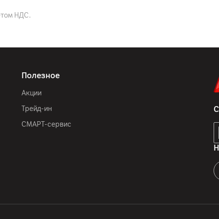
етом НДС.
Полезное
Акции
Трейд-ин
С
СМАРТ-сервис
Н