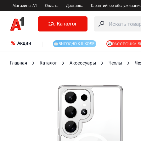
Магазины А1
Оплата
Доставка
Гарантийное обслуживани
Каталог
Акции
|
РАССРОЧКА Б
ВЫГОДНО К ШКОЛЕ
Главная
Каталог
Аксессуары
Чехлы
Че