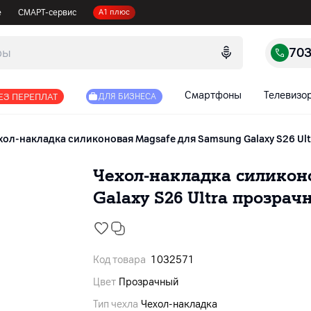
е
СМАРТ-сервис
А1 плюс
70
Смартфоны
Телевизо
ЕЗ ПЕРЕПЛАТ
ДЛЯ БИЗНЕСА
хол-накладка силиконовая Magsafe для Samsung Galaxy S26 Ul
Чехол-накладка силикон
Galaxy S26 Ultra прозра
Код товара
1032571
Цвет
Прозрачный
Тип чехла
Чехол-накладка