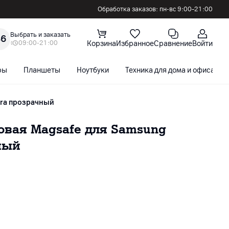
Обработка заказов: пн-вс 9:00–21:00
Выбрать и заказать
36
09:00-21:00
Корзина
Избранное
Сравнение
Войти
ры
Планшеты
Ноутбуки
Техника для дома и офиса
tra прозрачный
овая Magsafe для Samsung
чный