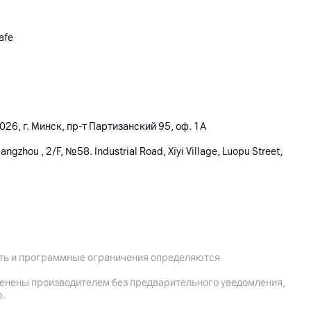
afe
26, г. Минск, пр-т Партизанский 95, оф. 1А
angzhou , 2/F, №58. Industrial Road, Xiyi Village, Luopu Street,
ость и программные ограничения определяются
менены производителем без предварительного уведомления,
р.