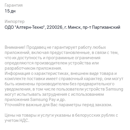
Гарантия
15
дн
Импортер
ОДО "Алтерн-Техно", 220026, г. Минск, пр-т Партизанский
95, оф. 1А
Производитель
Внимание! Продавец не гарантирует работу любых
LANFEI Co. Ltd., Китай , Guangzhou , 2/F, №58. Industrial Road,
приложений, включая предустановленные, в связи с тем,
Xiyi Village, Luopu Street, Dashi Town
что их доступность и программные ограничения
определяются производителем устройства или
Комплект поставки
разработчиком приложения.
чехол
Информация о характеристиках, внешнем виде товара и
комплекте поставки имеет справочный характер, они могут
Страна производитель
быть изменены производителем без предварительного
Китай
уведомления, в том числе пользователи устройств Samsung
могут испытывать затруднения с использованием
приложения Samsung Pay и др.
Уточняйте важные для Вас параметры перед заказом.
Цены на товары и услуги указаны в белорусских рублях с
учетом НДС.