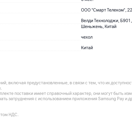
ООО "Смарт Телеком", 220
Велди Технолоджи, Б901,
Шеньжень, Китай
чехол
Китай
ий, включая предустановленные, в связи с тем, что их доступн
.
плекте поставки имеет справочный характер, они могут быть из
вать затруднения с использованием приложения Samsung Pay и д
етом НДС.