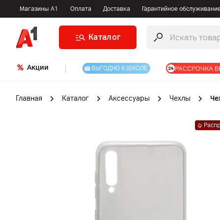
Магазины А1
Оплата
Доставка
Гарантийное обслуживани
Каталог
Акции
|
РАССРОЧКА Б
ВЫГОДНО К ШКОЛЕ
Главная
Каталог
Аксессуары
Чехлы
Че
Расп