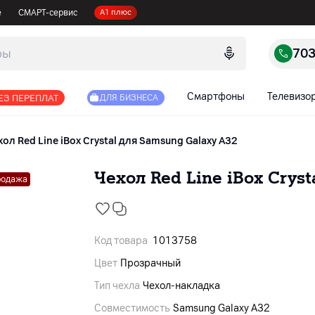
е
СМАРТ-сервис
А1 плюс
70
Смартфоны
Телевизо
ЕЗ ПЕРЕПЛАТ
ДЛЯ БИЗНЕСА
хол Red Line iBox Crystal для Samsung Galaxy A32
Чехол Red Line iBox Crys
родажа
Код товара
1013758
Цвет
Прозрачный
Тип чехла
Чехол-накладка
Совместимость
Samsung Galaxy A32