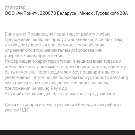
Импортер
ООО «Ай Поинт», 220073 Беларусь , Минск , Гусовского 20А
Производитель
Uniconcept Asia Ltd. 4/F, Fok Cheo Building, 63 Ho En Roud,
Внимание! Продавец не гарантирует работу любых
Kvan Tong, Китай
приложений, включая предустановленные, в связи с тем,
что их доступность и программные ограничения
Комплект поставки
определяются производителем устройства или
чехол
разработчиком приложения.
Информация о характеристиках, внешнем виде товара и
Страна производитель
комплекте поставки имеет справочный характер, они могут
Китай
быть изменены производителем без предварительного
уведомления, в том числе пользователи устройств Samsung
могут испытывать затруднения с использованием
приложения Samsung Pay и др.
Уточняйте важные для Вас параметры перед заказом.
Цены на товары и услуги указаны в белорусских рублях с
учетом НДС.