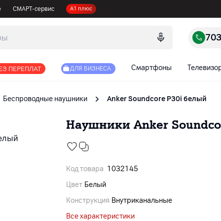
е
СМАРТ-сервис
А1 плюс
70
Смартфоны
Телевизо
ЕЗ ПЕРЕПЛАТ
ДЛЯ БИЗНЕСА
Беспроводные наушники
Anker Soundcore P30i белый
Наушники Anker Soundco
Код товара
1032145
Цвет
Белый
Конструкция
Внутриканальные
Все характеристики