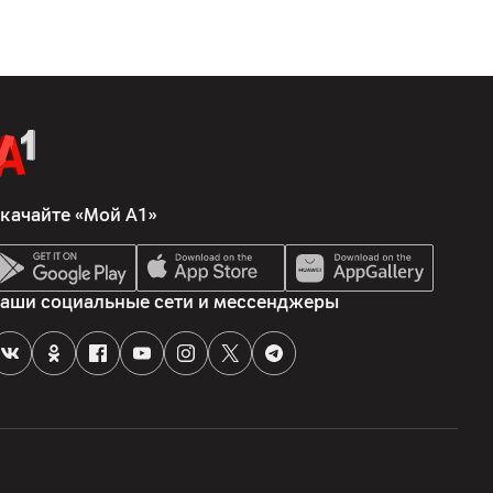
Гонконг , Hong Kong , 8th Floor, Tower 2, Admiralty Centre, 18
ых амбушюр, комплектная документация, наушники
качайте «Мой А1»
аши социальные сети и мессенджеры