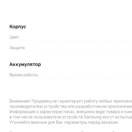
Корпус
Цвет
Защита
Аккумулятор
Время работы
Поддержка технологии быстрой зарядки
Внимание! Продавец не гарантирует работу любых приложен
Другие характеристики
производителем устройства или разработчиком приложения
Информация о характеристиках, внешнем виде товара и ком
Гарантия
в том числе пользователи устройств Samsung могут испыты
Уточняйте важные для Вас параметры перед заказом.
Импортер