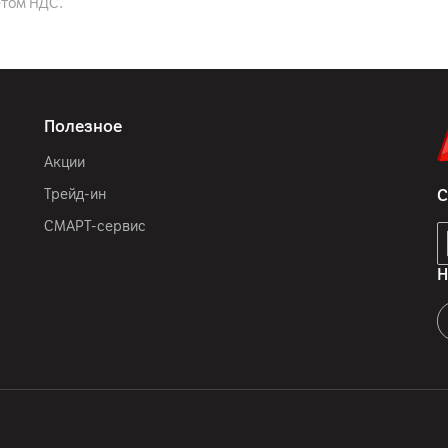
етом НДС.
Anker Innovation Limited, 
Harcourt Unit 56
Китай
футляр, комплект сменн
Полезное
Акции
Трейд-ин
С
СМАРТ-сервис
Н