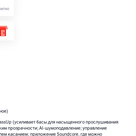
латно
ное)
assUp (усиливает басы для насыщенного прослушивания
жим прозрачности; AI-шумоподавление; управление
лем касанием; приложение Soundcore, где можно