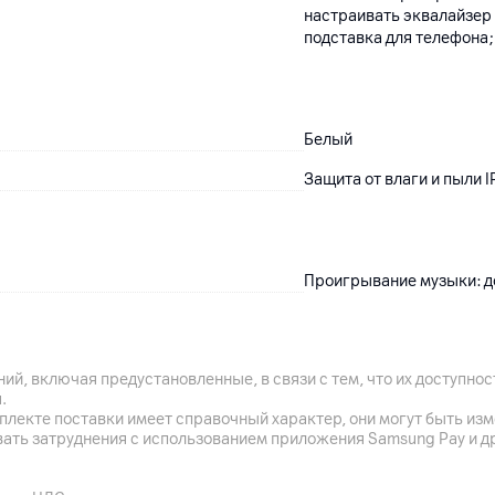
настраивать эквалайзер 
подставка для телефона;
Белый
Защита от влаги и пыли 
Проигрывание музыки: до
Да (до 2 часов воспроизв
ий, включая предустановленные, в связи с тем, что их доступн
.
плекте поставки имеет справочный характер, они могут быть из
12
мес.
вать затруднения с использованием приложения Samsung Pay и д
ООО "ГиперАйТиТрэйд", г.