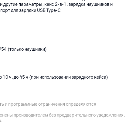
и другие параметры; кейс 2-в-1: зарядка наушников и
 порт для зарядки USB Type-C
IP54 (только наушники)
 10 ч, до 45 ч (при использовании зарядного кейса)
едения после 10⁠ минут зарядки)
ость и программные ограничения определяются
менены производителем без предварительного уведомления,
р.
 Минск, ул. Аэродромная, 125, пом. 21