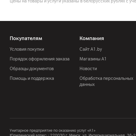
Цены на товары и услуги указаны в белорусских рублях с уч
Производитель
Страна производитель
Комплект поставки
Покупателям
Компания
Условия покупки
Сайт A1.by
Порядок оформления заказа
Магазины А1
Образцы документов
Новости
Помощь и поддержка
Обработка персональных
данных
Унитарное предприятие по оказанию услуг «А1»
Юридический адрес: :
220030
г. Минск
,
ул. Интернациональная, 36-2