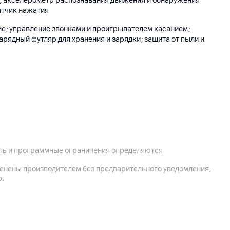
й, акселерометр распознавания движения и обнаружения
атчик нажатия
е; управление звонками и проигрывателем касанием;
рядный футляр для хранения и зарядки; защита от пыли и
SB Type-C; беспроводная зарядка с помощью зарядных
ость и программные ограничения определяются
менены производителем без предварительного уведомления,
аудио: до 4 ч без подзарядки с включенным
р.
ч без подзарядки с выключенным шумоподавлением, до 30 ч
 в режиме разговора: до 4,5 ч без подзарядки, до 20 ч с