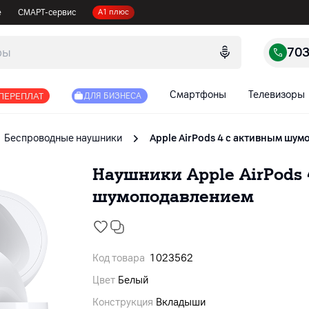
е
СМАРТ-сервис
А1 плюс
70
Смартфоны
Телевизоры
 ПЕРЕПЛАТ
ДЛЯ БИЗНЕСА
Беспроводные наушники
Apple AirPods 4 с активным шу
Наушники Apple AirPods
шумоподавлением
Код товара
1023562
Цвет
Белый
Конструкция
Вкладыши