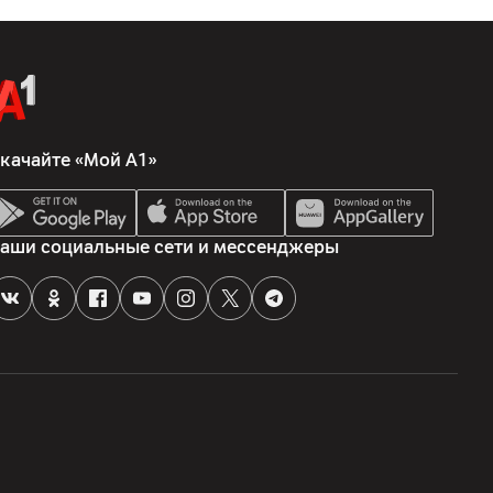
0083, Республика Беларусь, г.Минск, пр.Дзержинского,
Триовист", проспект Победителей, 100, офис 203, 220020,
а-Сервис", 220020, Минск , пр. Победителей 100-2, ООО
053 Беларусь, Минский р-н, Боровлянский с/с, 103/3-7, пом.
качайте «Мой А1»
 пом. 51, ООО "Мератех", пер.Липковский, 12, каб.57,
финит Луп, Купертино, CA 95014 США
аши социальные сети и мессенджеры
кументация, наушники