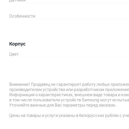
Датчики
Особенности
Корпус
Цвет
Аккумулятор
Емкость аккумулятора
Внимание! Продавец не гарантирует работу любых приложен
производителем устройства или разработчиком приложения
Информация о характеристиках, внешнем виде товара и ком
Время работы
в том числе пользователи устройств Samsung могут испыты
Уточняйте важные для Вас параметры перед заказом.
Цены на товары и услуги указаны в белорусских рублях с уч