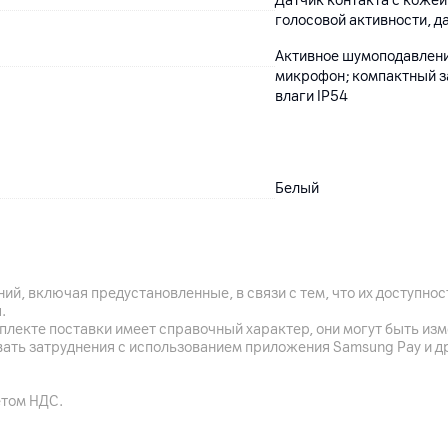
Датчик контакта с коже
голосовой активности, д
Активное шумоподавлени
микрофон; компактный за
влаги IP54
Белый
Зарядка через разъём U
ий, включая предустановленные, в связи с тем, что их доступн
устройств стандарта Qi
.
плекте поставки имеет справочный характер, они могут быть из
В режиме прослушивания 
вать затруднения с использованием приложения Samsung Pay и д
шумоподавлением, до 5 
с подзарядкой в футляре;
подзарядкой в футляре
етом НДС.