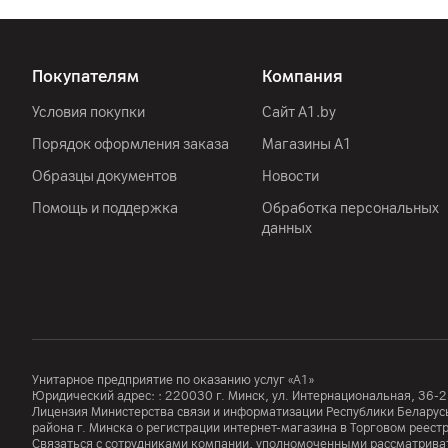
Другие характеристики
Гарантия
Покупателям
Компания
Импортер
Условия покупки
Сайт A1.by
Порядок оформления заказа
Магазины А1
Образцы документов
Новости
Помощь и поддержка
Обработка персональных
Производитель
данных
Страна производитель
Комплект поставки
Унитарное предприятие по оказанию услуг «А1»
Юридический адрес: :
220030
г. Минск
,
ул. Интернациональная, 36-2
Лицензия Министерства связи и информатизации Республики Белар
района г. Минска о регистрации интернет-магазина в Торговом реес
Связаться с сотрудниками компании, уполномоченными рассматриват