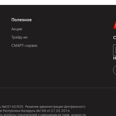
12
мес.
Полезное
ООО "РК Дистрибьшн" 22
д.104А, офис 903, ООО "
Акции
город Минск, ООО "Палом
"АйТи Дистрибуция", 223
Трейд-ин
С
7-50, район д. Дроздово,
СМАРТ-сервис
220138, г.Минск
компания Эппл Инк, 1 Ин
Н
Китай, Вьетнам
футляр, комплектная до
усь №02140/925. Решение администрации Центрального
тре Республики Беларусь №168 от 27.02.2014.
ь вопросы покупателей о нарушении их прав, можно по