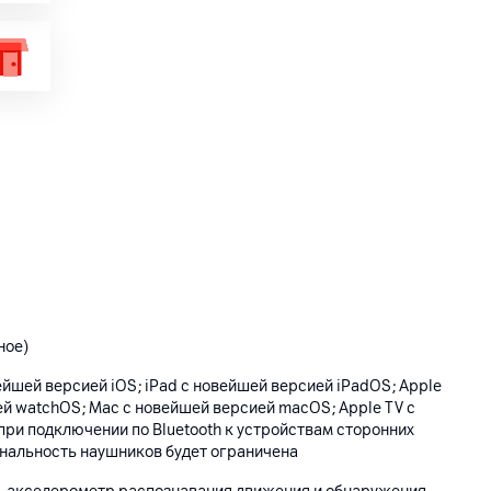
ное)
вейшей версией iOS; iPad с новейшей версией iPadOS; Apple
й watchOS; Mac с новейшей версией macOS; Apple TV с
при подключении по Bluetooth к устройствам сторонних
нальность наушников будет ограничена