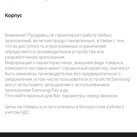
Корпус
Цвет
Белый
Внимание! Продавец не гарантирует работу любых
приложений, включая предустановленные, в связи с тем,
Габариты
что их доступность и программные ограничения
166 x 8.9 мм
определяются производителем устройства или
разработчиком приложения.
Вес
Информация о характеристиках, внешнем виде товара и
19.5 г
комплекте поставки имеет справочный характер, они могут
быть изменены производителем без предварительного
уведомления, в том числе пользователи устройств Samsung
Другие характеристики
могут испытывать затруднения с использованием
приложения Samsung Pay и др.
Гарантия
Уточняйте важные для Вас параметры перед заказом.
12
мес.
Цены на товары и услуги указаны в белорусских рублях с
Импортер
учетом НДС.
ООО "АйТи Дистрибуция", 223053 Беларусь, Минский р-н,
Боровлянский с/с, 103/3-7, пом. 7-50, район д. Дроздово,
пом. 51, ООО "Палома-Сервис", 220020, Минск , пр.
Победителей 100-2