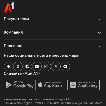
Производитель
компания Эппл Инк, 1 Инфинит Луп, Купертино, CA 95014
США
Покупателям
Комплект поставки
стилус
Компания
Страна производитель
Вьетнам, Китай
Полезное
Наши социальные сети и мессенджеры
Скачайте «Мой А1»
Унитарное предприятие по оказанию услуг «А1»
Юридический адрес: :
220030
г. Минск
,
ул. Интернациональная, 36-2