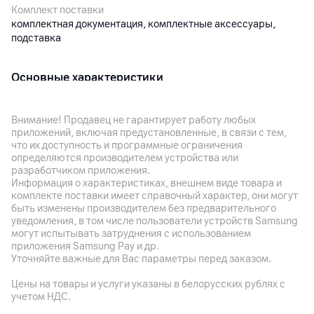
Комплект поставки
комплектная документация, комплектные аксессуары,
подставка
Основные характеристики
Совместимость
Ноутбук с макс. диагональю 17"
Внимание! Продавец не гарантирует работу любых
приложений, включая предустановленные, в связи с тем,
Цвет
что их доступность и программные ограничения
Серебристый
определяются производителем устройства или
разработчиком приложения.
Габариты
Информация о характеристиках, внешнем виде товара и
240 х 210 х 50 мм
комплекте поставки имеет справочный характер, они могут
быть изменены производителем без предварительного
Вес
уведомления, в том числе пользователи устройств Samsung
могут испытывать затруднения с использованием
610
г
приложения Samsung Pay и др.
Уточняйте важные для Вас параметры перед заказом.
Особенности
Материал корпуса: алюминий; допустимая нагрузка: 3 кг;
Цены на товары и услуги указаны в белорусских рублях с
регулируемый наклон; компактный дизайн; фиксация
учетом НДС.
устройства: упор и фиксирующие силиконовые вставки