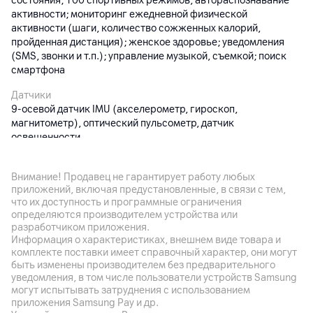
состояния; 100 спортивных режимов, автораспознавание
активности; мониторинг ежедневной физической
активности (шаги, количество сожженных калорий,
пройденная дистанция); женское здоровье; уведомления
(SMS, звонки и т.п.); управление музыкой, съемкой; поиск
смартфона
Датчики
9-осевой датчик IMU (акселерометр, гироскоп,
магнитометр), оптический пульсометр, датчик
освещенности
Особенности
Материал корпуса: корпус из алюминиевого сплава,
Внимание! Продавец не гарантирует работу любых
приложений, включая предустановленные, в связи с тем,
ремешок: фторэластомер; магнитная зарядная панель
что их доступность и программные ограничения
определяются производителем устройства или
Дополнительно
разработчиком приложения.
Bluetooth 6.0, геолокация GNSS; водонепроницаемость 5ATM
Информация о характеристиках, внешнем виде товара и
комплекте поставки имеет справочный характер, они могут
быть изменены производителем без предварительного
Корпус
уведомления, в том числе пользователи устройств Samsung
могут испытывать затруднения с использованием
Цвет
приложения Samsung Pay и др.
Зеленый