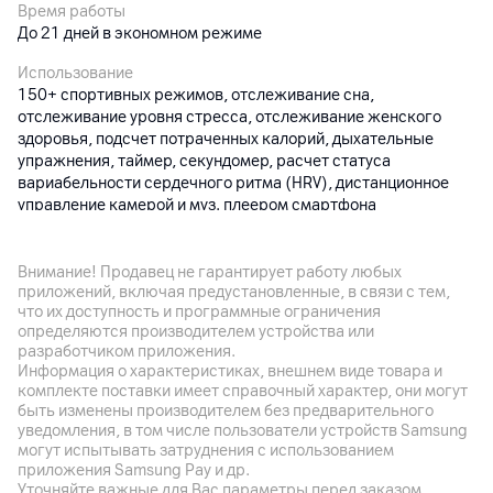
Время работы
До 21 дней в экономном режиме
Использование
150+ спортивных режимов, отслеживание сна,
отслеживание уровня стресса, отслеживание женского
здоровья, подсчет потраченных калорий, дыхательные
упражнения, таймер, секундомер, расчет статуса
вариабельности сердечного ритма (HRV), дистанционное
управление камерой и муз. плеером смартфона
Датчики
Акселерометр, гироскоп, датчик сердечного ритма (с
Внимание! Продавец не гарантирует работу любых
датчиком уровня кислорода в крови), электронный компас,
приложений, включая предустановленные, в связи с тем,
датчик освещенности
что их доступность и программные ограничения
определяются производителем устройства или
Особенности
разработчиком приложения.
Информация о характеристиках, внешнем виде товара и
Дисплей закрыт 2.5D усиленным стеклом, поддерживает
комплекте поставки имеет справочный характер, они могут
автоматическую регулировку яркости и режим Always On
быть изменены производителем без предварительного
Display
уведомления, в том числе пользователи устройств Samsung
могут испытывать затруднения с использованием
Дополнительно
приложения Samsung Pay и др.
Bluetooth 5.4; GNSS: BeiDou, GPS, GLONASS, Galileo, QZSS
Уточняйте важные для Вас параметры перед заказом.