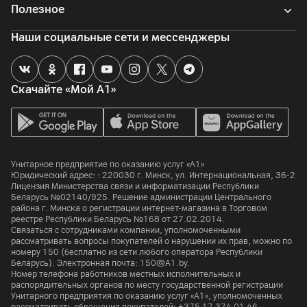
Полезное
Задняя панель
4 x USB Type-A,1 x HDMI, 1 x RJ45 LAN-порт, 2 х 3.5 мм
Наши социальные сети и мессенджеры
(микрофон и наушники)
Всего USB Type-A
7
Скачайте «Мой А1»
Wi-Fi
В комплекте идет отдельный WiFi-адаптер TP-Link TL-
WN821N (USB, N300)
Корпус
Унитарное предприятие по оказанию услуг «А1»
Юридический адрес: :
220030
г. Минск
,
ул. Интернациональная, 36-2
Лицензия Министерства связи и информатизации Республики
Блок питания
Беларусь №02140/925. Решение администрации Центрального
600
Вт
района г. Минска о регистрации интернет-магазина в Торговом
реестре Республики Беларусь №168 от 27.02.2014.
Габариты
Связаться с сотрудниками компании, уполномоченными
рассматривать вопросы покупателей о нарушении их прав, можно по
484 x 219 x 415
номеру
150
(бесплатно из сети любого оператора Республики
Беларусь). Электронная почта:
150@A1.by.
Вес
Номер телефона работников местных исполнительных и
10 кг
распорядительных органов по месту государственной регистрации
Унитарного предприятия по оказанию услуг «А1», уполномоченных
Цвет