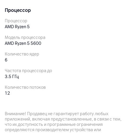
Процессор
Процессор
AMD Ryzen 5
Модель процессора
AMD Ryzen 5 5600
Количество ядер
6
Частота процессора до
3.5
ГГц
Количество потоков
12
Кэш память процессора
32
МБ
Внимание! Продавец не гарантирует работу любых
приложений, включая предустановленные, в связи с тем,
Графический ускоритель
что их доступность и программные ограничения
NVIDIA GeForce RTX5060 (8GB GDDR7)
определяются производителем устройства или