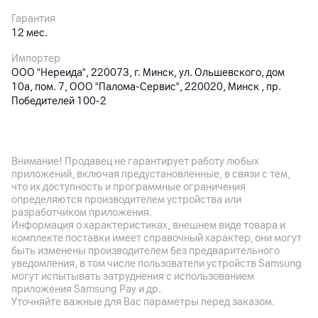
Гарантия
12
мес.
Импортер
ООО "Нереида", 220073, г. Минск, ул. Ольшевского, дом
10а, пом. 7, ООО "Палома-Сервис", 220020, Минск , пр.
Победителей 100-2
Производитель
Sony Interactive Entertainment (SIE), Япония , Tokio , 1-7-1
Konan, JP-13, 1080075
Внимание! Продавец не гарантирует работу любых
приложений, включая предустановленные, в связи с тем,
Комплект поставки
что их доступность и программные ограничения
комплектная документация, контроллер
определяются производителем устройства или
разработчиком приложения.
Страна производитель
Информация о характеристиках, внешнем виде товара и
Китай
комплекте поставки имеет справочный характер, они могут
быть изменены производителем без предварительного
уведомления, в том числе пользователи устройств Samsung
могут испытывать затруднения с использованием
приложения Samsung Pay и др.
Уточняйте важные для Вас параметры перед заказом.