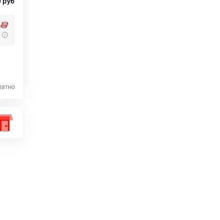
0
руб
латно