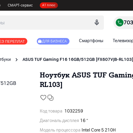
е
СМАРТ-сервис
А1 плюс
70
Смартфоны
Телевизо
ЕЗ ПЕРЕПЛАТ
ДЛЯ БИЗНЕСА
тбуки
ASUS TUF Gaming F16 16GB/512GB [FX607VJB-RL103
Ноутбук ASUS TUF Gaming
RL103]
Код товара
1032259
Диагональ дисплея
16 ″
Модель процессора
Intel Core 5 210H