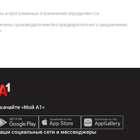
ость и программные ограничения определяются
0 (6GB GDDR6)
менены производителем без предварительного уведомления,
р.
держкой Windows Hello
й массив микрофонов, 2 динамика
качайте «Мой А1»
аши социальные сети и мессенджеры