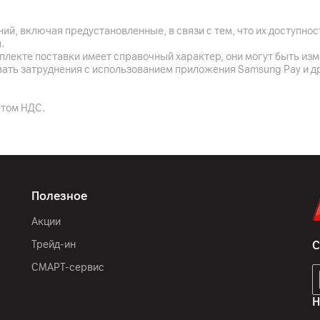
12
МБ
ий, включая предустановленные, в связи с тем, что их доступн
.
NVIDIA GeForce RTX 305
плекте поставки имеет справочный характер, они могут быть из
вать затруднения с использованием приложения Samsung Pay и д
етом НДС.
1080p FHD
Full HD ИК-камера с под
Полезное
Игровой
Акции
Dolby Atmos, Встроенны
Трейд-ин
С
СМАРТ-сервис
Серый
Н