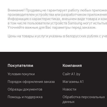
Кэш память процессора
Внимание! Продавец не гарантирует работу любых приложен
производителем устройства или разработчиком приложения
Графический ускоритель
Информация о характеристиках, внешнем виде товара и ком
в том числе пользователи устройств Samsung могут испыты
Уточняйте важные для Вас параметры перед заказом.
Камера
Цены на товары и услуги указаны в белорусских рублях с уч
Разрешение видео
Особенности
Прочее
Покупателям
Компания
Тип
Условия покупки
Сайт A1.by
Аудио
Порядок оформления заказа
Магазины А1
Образцы документов
Новости
Корпус
Помощь и поддержка
Обработка персональных
Цвет
данных