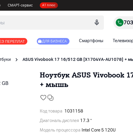
е
СМАРТ-сервис
А1 плюс
70
Смартфоны
Телевизо
ЕЗ ПЕРЕПЛАТ
ДЛЯ БИЗНЕСА
тбуки
ASUS Vivobook 17 16/512 GB [X1704VA-AU1078] + 
Ноутбук ASUS Vivobook 17
+ мышь
Код товара
1031158
Диагональ дисплея
17.3 ″
Модель процессора
Intel Core 5 120U