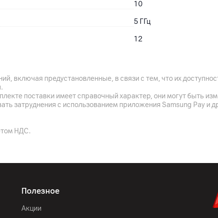
10
5
ГГц
12
12
МБ
Intel Graphics (встроенн
ий, включая предустановленные, в связи с тем, что их доступн
.
плекте поставки имеет справочный характер, они могут быть из
вать затруднения с использованием приложения Samsung Pay и д
720p HD
етом НДС.
Шторка приватности
Динамик, Микрофон
Полезное
Акции