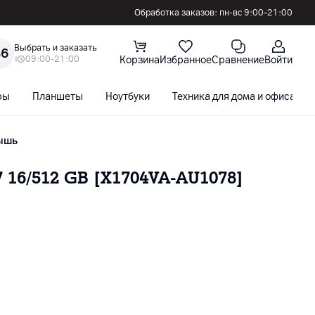
Обработка заказов: пн-вс 9:00–21:00
Выбрать и заказать
36
09:00-21:00
Корзина
Избранное
Сравнение
Войти
ры
Планшеты
Ноутбуки
Техника для дома и офиса
мышь
 16/512 GB [X1704VA-AU1078]