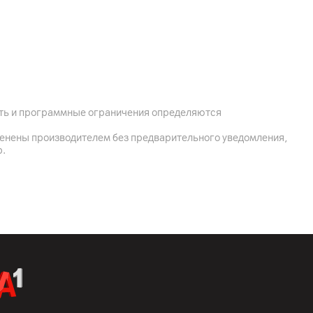
ый)
ость и программные ограничения определяются
менены производителем без предварительного уведомления,
р.