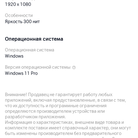
1920 x 1080
Особенности
Яркость 300 нит
Операционная система
Операционная система
Windows
Версия операционной системы
Windows 11 Pro
Процессор
Внимание! Продавец не гарантирует работу любых
приложений, включая предустановленные, в связи с тем,
Процессор
что их доступность и программные ограничения
Intel Core i3
определяются производителем устройства или
разработчиком приложения.
Модель процессора
Информация о характеристиках, внешнем виде товара и
Intel Core i3-1215U
комплекте поставки имеет справочный характер, они могут
быть изменены производителем без предварительного
Количество ядер