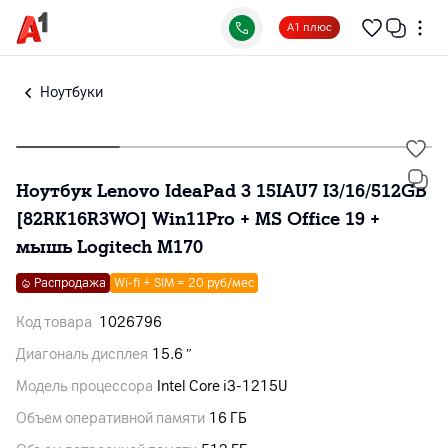
А1 плюс
Ноутбуки
Ноутбук Lenovo IdeaPad 3 15IAU7 I3/16/512GB
[82RK16R3WO] Win11Pro + MS Office 19 +
мышь Logitech M170
Распродажа
Wi-fi + SIM = 20 руб/мес
Код товара
1026796
Диагональ дисплея
15.6 ″
Модель процессора
Intel Core i3-1215U
Объем оперативной памяти
16 ГБ