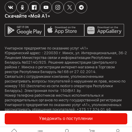
DDR4-3200
Особенности
Скачайте «Мой А1»
Картридер
Камера
Разрешение видео
Унитарное предприятие по оказанию услуг «А1»
Юридический адрес: :
220030
г. Минск
,
ул. Интернациональная, 36-2
720p
Лицензия Министерства связи и информатизации Республики
Беларусь №02140/925. Решение администрации Центрального
Особенности
района г. Минска о регистрации интернет-магазина в Торговом
Шторка приватности
реестре Республики Беларусь №168 от 27.02.2014.
Связаться с сотрудниками компании, уполномоченными
рассматривать вопросы покупателей о нарушении их прав, можно по
Интерфейсы и порты
номеру
150
(бесплатно из сети любого оператора Республики
Беларусь). Электронная почта:
150@A1.by.
Номер телефона работников местных исполнительных и
Wi-Fi
распорядительных органов по месту государственной регистрации
6 (2.4 ГГц / 5 ГГц)
Унитарного предприятия по оказанию услуг «А1», уполномоченных
рассматривать обращения покупателей:
+375 17 374 01 46.
Bluetooth
Уведомить о поступлении
5.2
© 2026 Унитарное предприятие «А1». Все права защищены.
USB 3.2 Gen1 Type-C
A1 Austria
A1 Croatia
А1 Serbia
A1 Bulgaria
A1 Macedonia
A1 Slovenia