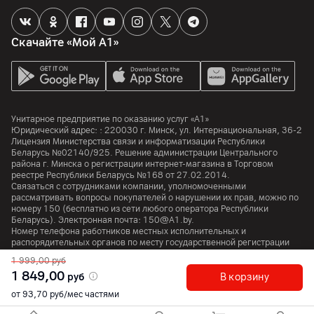
Объем оперативной памяти
8
ГБ
Тип оперативной памяти
Скачайте «Мой А1»
DDR4-3200
Особенности
Картридер
Унитарное предприятие по оказанию услуг «А1»
Камера
Юридический адрес: :
220030
г. Минск
,
ул. Интернациональная, 36-2
Лицензия Министерства связи и информатизации Республики
Беларусь №02140/925. Решение администрации Центрального
Разрешение видео
района г. Минска о регистрации интернет-магазина в Торговом
720p
реестре Республики Беларусь №168 от 27.02.2014.
Связаться с сотрудниками компании, уполномоченными
Особенности
рассматривать вопросы покупателей о нарушении их прав, можно по
номеру
150
(бесплатно из сети любого оператора Республики
Шторка приватности
Беларусь). Электронная почта:
150@A1.by.
Номер телефона работников местных исполнительных и
распорядительных органов по месту государственной регистрации
Интерфейсы и порты
Унитарного предприятия по оказанию услуг «А1», уполномоченных
1 999,00
руб
рассматривать обращения покупателей:
+375 17 374 01 46.
1 849,00
Wi-Fi
руб
В корзину
6 (2.4 / 5 ГГц)
от 93,70 руб/мес частями
© 2026 Унитарное предприятие «А1». Все права защищены.