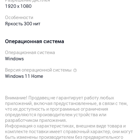
Разрешение дисплея
1920 x 1080
Особенности
Яркость 300 нит
Операционная система
Операционная система
Windows
Версия операционной системы
Windows 11 Home
Процессор
Внимание! Продавец не гарантирует работу любых
приложений, включая предустановленные, в связи с тем,
Процессор
что их доступность и программные ограничения
Intel Core i3
определяются производителем устройства или
разработчиком приложения.
Модель процессора
Информация о характеристиках, внешнем виде товара и
Intel Core i3-1215U
комплекте поставки имеет справочный характер, они могут
быть изменены производителем без предварительного