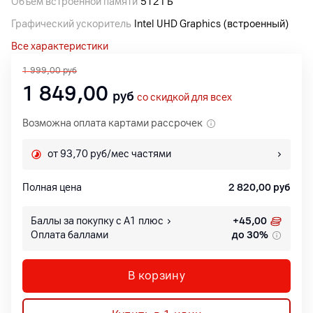
Объем встроенной памяти
512 ГБ
Графический ускоритель
Intel UHD Graphics (встроенный)
Все характеристики
1 999,00
руб
1 849,00
руб
со скидкой для всех
Возможна оплата картами рассрочек
от 93,70 руб/мес частями
Полная цена
2 820,00
руб
Баллы за покупку с А1 плюс
+
45,00
Оплата баллами
до 30%
В корзину