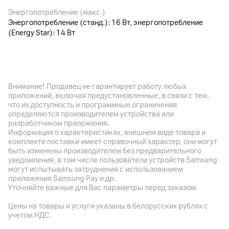
Энергопотребление (макс.)
Энергопотребление (станд.): 16 Вт, энергопотребление
(Energy Star): 14 Вт
Особенности дисплея
Особенности
Внимание! Продавец не гарантирует работу любых
HDR 10, отображаемые цвета: 16.7 млн, яркость: 300 кд/м²
приложений, включая предустановленные, в связи с тем,
(станд.), цветовой охват (станд.): sRGB 99%, глубина цвета
что их доступность и программные ограничения
матрицы: 8бит (6 бит+FRC), cтатическая контрастность
определяются производителем устройства или
(станд.): 1500:1; время отклика: 5 мс (GtG), угол обзора:
разработчиком приложения.
178º (Г) / 178º (В), NVIDIA G-SYNC Compatible, FreeSync,
Информация о характеристиках, внешнем виде товара и
сертификат TUV 5 Star Eye Comfort; макс. частота
комплекте поставки имеет справочный характер, они могут
быть изменены производителем без предварительного
обновления в разгоне: 144 Гц, по умолчанию: 120 Гц
уведомления, в том числе пользователи устройств Samsung
могут испытывать затруднения с использованием
приложения Samsung Pay и др.
Корпус
Уточняйте важные для Вас параметры перед заказом.
Интерфейсы и порты
Цены на товары и услуги указаны в белорусских рублях с
1 x HDMI 2.0, 1 x DisplayPort 1.4, выход на наушники: 3-
учетом НДС.
полосный (только звук)