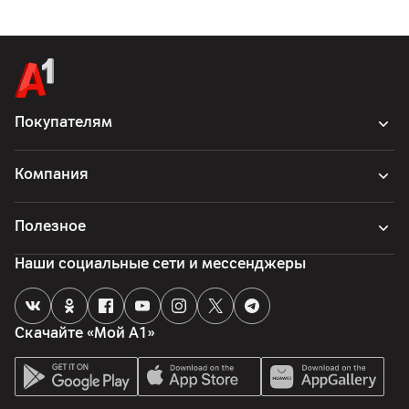
Особенности конструкции
Регулировка угла наклона: -5° ~ +20°
Габариты
C подставкой: 539.4 x 412 x 220 мм, без подставки: 539.4 x
317.1 x 38.7 мм
Покупателям
Вес (с учетом подставки)
3.3
кг
Компания
Вес (без подставки)
2.4
кг
Полезное
Крепление VESA
100 x 100 мм
Наши социальные сети и мессенджеры
Другие характеристики
Скачайте «Мой А1»
Гарантия
24
мес.
Импортер