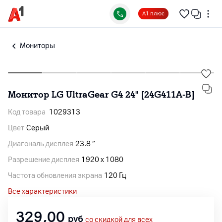
А1 плюс
Мониторы
Монитор LG UltraGear G4 24" [24G411A-B]
Код товара
1029313
Цвет
Серый
Диагональ дисплея
23.8 ″
Разрешение дисплея
1920 x 1080
Частота обновления экрана
120 Гц
Все характеристики
329,00
руб
со скидкой для всех