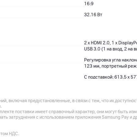
16:9
32.16 Вт
2 x HDMI 2.0, 1 x Display
USB 3.0 (1 на вход, 2 на 
Регулировка угла наклона
123 мм, портретный реж
C подставкой: 613.5 x 577
подставки: 613.5 x 371.6
6.2
кг
ий, включая предустановленные, в связи с тем, что их доступн
4.3
кг
.
плекте поставки имеет справочный характер, они могут быть из
100 x 100 мм
вать затруднения с использованием приложения Samsung Pay и д
етом НДС.