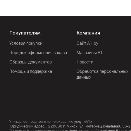
Особенности
Покупателям
Компания
Условия покупки
Сайт A1.by
Другие характеристики
Порядок оформления заказа
Магазины А1
Образцы документов
Новости
Гарантия
Помощь и поддержка
Обработка персональных
Импортер
данных
Производитель
Комплект поставки
Страна производитель
Унитарное предприятие по оказанию услуг «А1»
Юридический адрес: :
220030
г. Минск
,
ул. Интернациональная, 36-2