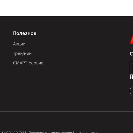
HDR 10, отображаемые цве
(станд.): DCI-P3 98% (CI
cтатическая контрастност
178º (Г) / 178º (В), сов
частоты обновления экра
Полезное
технологии Nano IPS
Акции
Трейд-ин
С
СМАРТ-сервис
24
мес.
ООО «Тотлер Электроник
Н
3- й Монтажников, дом 3-
компания ЛГ Электроникс 
150-272, Корея
комплектная документаци
Китай