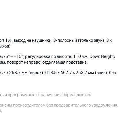
Port 1.4, выход на наушники: 3-полосный (только звук), 3 х
выход)
: -5° ~ +15°; регулировка по высоте: 110 мм, Down Height:
им, поворот направо; отделяемая подставка
.7 x 253.7 мм (вверх), 613.5 x 467.7 x 253.7 мм (вниз); без
 x 51.3 мм
ость и программные ограничения определяются
менены производителем без предварительного уведомления,
р.