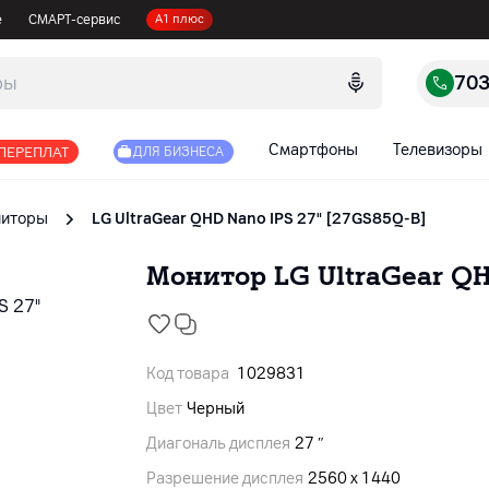
е
СМАРТ-сервис
А1 плюс
70
Смартфоны
Телевизоры
 ПЕРЕПЛАТ
ДЛЯ БИЗНЕСА
иторы
LG UltraGear QHD Nano IPS 27" [27GS85Q-B]
Монитор LG UltraGear QH
Код товара
1029831
Цвет
Черный
Диагональ дисплея
27 ″
Разрешение дисплея
2560 x 1440