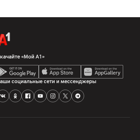
та: 1.07 млрд, яркость: 400 кд/м² (станд.), цветовой охват
E1976), глубина цвета матрицы: 10бит (8бит+FRC),
ь (станд.): 1000:1; время отклика: 1 мс (GtG), угол обзора:
местимость с NVIDIA G-SYNC, RАDEON FreeSync; разгон
на до 200 Гц; поддержка VESА Display HDR 400; поддержка
качайте «Мой А1»
с», 220019, Минский район, Щомыслицкий сельсовет, пер.
аши социальные сети и мессенджеры
5, оф. 1
Инк., LG Твин Тауэрс 20, Эуидо-дон, Эонгдэунпо-гу Сеул,
я, кабель - 4 шт., монитор