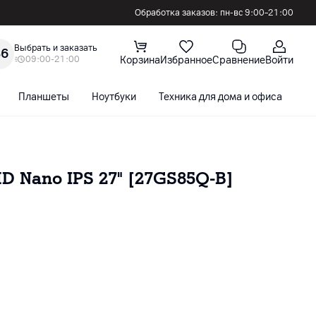
Обработка заказов: пн-вс 9:00–21:00
Выбрать и заказать
36
09:00-21:00
Корзина
Избранное
Сравнение
Войти
Планшеты
Ноутбуки
Техника для дома и офиса
С
D Nano IPS 27" [27GS85Q-B]