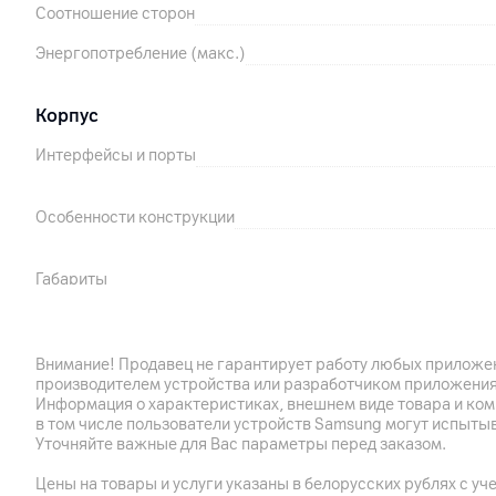
Соотношение сторон
Энергопотребление (макс.)
Корпус
Интерфейсы и порты
Особенности конструкции
Габариты
Вес (с учетом подставки)
Внимание! Продавец не гарантирует работу любых приложен
Вес (без подставки)
производителем устройства или разработчиком приложения
Информация о характеристиках, внешнем виде товара и ком
Крепление VESA
в том числе пользователи устройств Samsung могут испыты
Уточняйте важные для Вас параметры перед заказом.
Особенности дисплея
Цены на товары и услуги указаны в белорусских рублях с уч