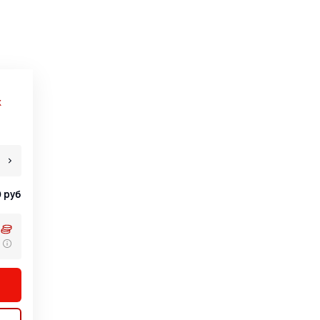
х
0
руб