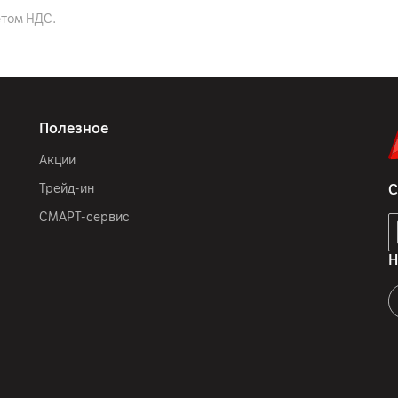
етом НДС.
Количество цветов: макс.
99% (тип.), HDR10, контр
/ 178º (В), сертификат T
Полезное
Акции
36
мес.
Трейд-ин
С
СМАРТ-сервис
ООО «ЭлкоТелеком», Лого
Samsung Electronics Co.,
Н
16677, Корея
комплектная документаци
Вьетнам