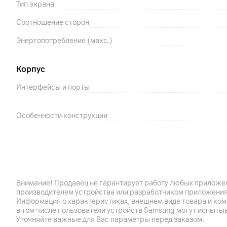
Тип экрана
Соотношение сторон
Энергопотребление (макс.)
Корпус
Интерфейсы и порты
Особенности конструкции
Габариты
Вес (с учетом подставки)
Внимание! Продавец не гарантирует работу любых приложен
производителем устройства или разработчиком приложения
Вес (без подставки)
Информация о характеристиках, внешнем виде товара и ком
в том числе пользователи устройств Samsung могут испыты
Крепление VESA
Уточняйте важные для Вас параметры перед заказом.