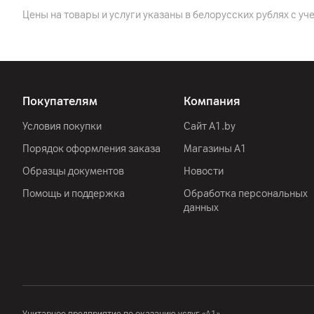
Цены на товары и услуги указаны в белорусских рублях с уч
Особенности дисплея
Особенности
Покупателям
Компания
Другие характеристики
Условия покупки
Сайт A1.by
Гарантия
Порядок оформления заказа
Магазины А1
Импортер
Образцы документов
Новости
Помощь и поддержка
Обработка персональных
Производитель
данных
Комплект поставки
Страна производитель