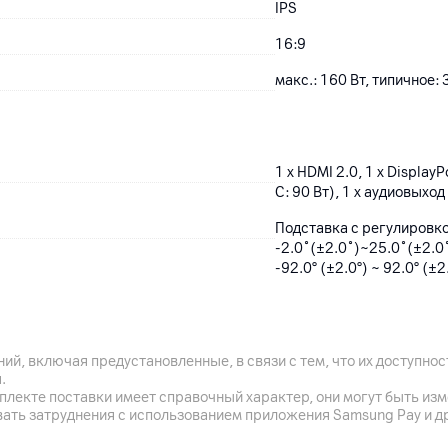
IPS
16:9
макс.: 160 Вт, типичное:
1 x HDMI 2.0, 1 x Display
C: 90 Вт), 1 x аудиовыход
Подставка с регулировко
-2.0˚(±2.0˚)~25.0˚(±2.0
-92.0° (±2.0°) ~ 92.0° (±2
C подставкой: 713.9 x 58
сетевого кабеля: 1.5 м
7.2
кг
ий, включая предустановленные, в связи с тем, что их доступн
.
4.7
кг
плекте поставки имеет справочный характер, они могут быть из
вать затруднения с использованием приложения Samsung Pay и д
100 x 100 мм