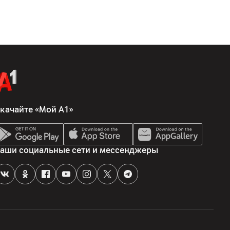
 1.07 млрд, яркость: 350 кд/м² (тип.), цветовой охват sRGB:
астность: 1000:1; время отклика: 5 мс, угол обзора: 178º (Г)
ÜV (защита глаз)
качайте «Мой А1»
йский тракт 22а, к.2, 220090, Минск, Беларусь
 Ltd., 129 Samsung-Ro, Yeongtong-Gu, Suwon-Si, Gyeonggi-Do,
аши социальные сети и мессенджеры
я, кабель - 3 шт., монитор