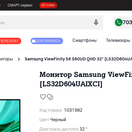
е
СМАРТ-сервис
А1 плюс
70
Смартфоны
Телевизоры
 ПЕРЕПЛАТ
ДЛЯ БИЗНЕСА
иторы
Samsung ViewFinity S6 S60UD QHD 32" [LS32D604UA
Монитор Samsung ViewFin
[LS32D604UAIXCI]
Код товара
1031982
Цвет
Черный
Диагональ дисплея
32 ″