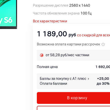
Разрешение дисплея
2560 x 1440
Частота обновления экрана
100 Гц
Все характеристики
1 189,00
руб
со скидкой для все
Возможна оплата картами рассрочек
от 58,28 руб/мес частями
Полная цена
1 692,0
Баллы за покупку с А1 плюс
+
25,00
Оплата баллами
до 30%
В корзину