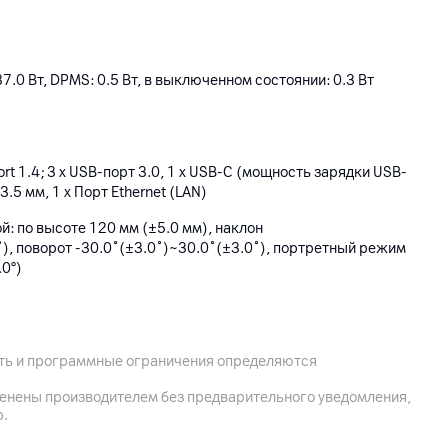
 37.0 Вт, DPMS: 0.5 Вт, в выключенном состоянии: 0.3 Вт
Port 1.4; 3 x USB-порт 3.0, 1 x USB-C (мощность зарядки USB-
 3.5 мм, 1 x Порт Ethernet (LAN)
й: по высоте 120 мм (±5.0 мм), наклон
˚), поворот -30.0˚(±3.0˚)~30.0˚(±3.0˚), портретный режим
.0°)
5 x 220 мм, без подставки: 713.9 x 424.7 x 41.8 мм, длина
ость и программные ограничения определяются
менены производителем без предварительного уведомления,
р.