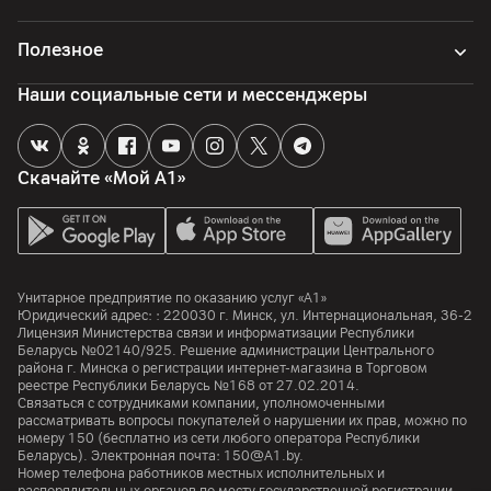
16
ГБ
Полезное
Тип оперативной памяти
DDR4
Наши социальные сети и мессенджеры
Камера
Разрешение видео
Скачайте «Мой А1»
1080p
Особенности
Камера с микрофоном
Унитарное предприятие по оказанию услуг «А1»
Интерфейсы и порты
Юридический адрес: :
220030
г. Минск
,
ул. Интернациональная, 36-2
Лицензия Министерства связи и информатизации Республики
Беларусь №02140/925. Решение администрации Центрального
Wi-Fi
района г. Минска о регистрации интернет-магазина в Торговом
5 (2.4 ГГц / 5 ГГц)
реестре Республики Беларусь №168 от 27.02.2014.
Связаться с сотрудниками компании, уполномоченными
Bluetooth
рассматривать вопросы покупателей о нарушении их прав, можно по
номеру
150
(бесплатно из сети любого оператора Республики
5
Беларусь). Электронная почта:
150@A1.by.
Номер телефона работников местных исполнительных и
LAN