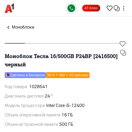
А1 плюс
Моноблоки
Моноблок Тесла 16/500GB P24BP [2416500]
черный
Сделано в Беларуси
Wi-fi + SIM = 20 руб/мес
Код товара
1028541
Диагональ дисплея
24 ″
Модель процессора
Intel Core i5-12400
Объем оперативной памяти
16 ГБ
Объем встроенной памяти
500 ГБ