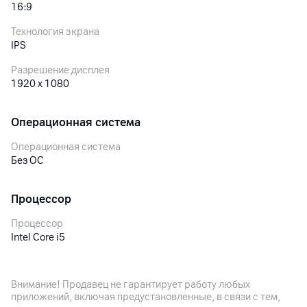
16:9
Технология экрана
IPS
Разрешение дисплея
1920 x 1080
Операционная система
Операционная система
Без ОС
Процессор
Процессор
Intel Core i5
Модель процессора
Intel Core i5-12400
Внимание! Продавец не гарантирует работу любых
приложений, включая предустановленные, в связи с тем,
Количество ядер