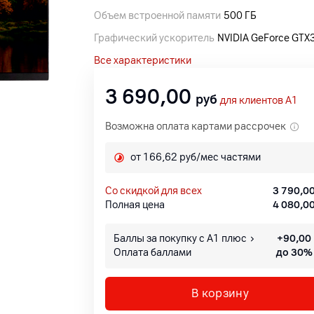
Объем встроенной памяти
500 ГБ
Графический ускоритель
NVIDIA GeForce GT
Все характеристики
3 690,00
руб
для клиентов A1
Возможна оплата картами рассрочек
от 166,62 руб/мес частями
со скидкой для всех
3 790,0
Полная цена
4 080,0
Баллы за покупку с А1 плюс
+
90,00
Оплата баллами
до 30%
В корзину