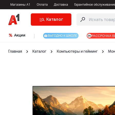
Магазины А1
Оплата
Доставка
Гарантийное обслуживани
Каталог
Акции
|
РАССРОЧКА Б
ВЫГОДНО К ШКОЛЕ
Главная
Каталог
Компьютеры и гейминг
Мон