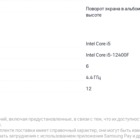
Поворот экрана в альбом
высоте
Intel Core i5
Intel Core i5-12400F
6
4.4
ГГц
12
18
МБ
NVIDIA GeForce GTX3050
ий, включая предустановленные, в связи с тем, что их доступн
да
.
плекте поставки имеет справочный характер, они могут быть из
вать затруднения с использованием приложения Samsung Pay и д