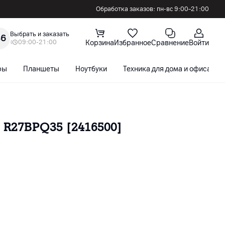
Обработка заказов: пн-вс 9:00–21:00
Выбрать и заказать
36
09:00-21:00
Корзина
Избранное
Сравнение
Войти
ры
Планшеты
Ноутбуки
Техника для дома и офиса
 R27BPQ35 [2416500]