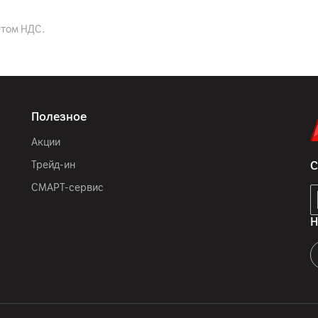
1080p
етом НДС.
Камера с микрофоном
Полезное
Динамики 2 х 5 Вт
Акции
Трейд-ин
С
36
мес.
СМАРТ-сервис
ООО «БелЭВМ», Минская 
Н
индустриальный парк "В
ООО БелЭВМ,222205, РБ,
Белорусский индустриал
компьютер, комплектная
Беларусь