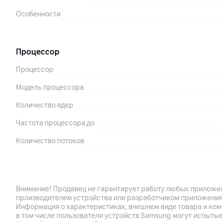
Особенности
Процессор
Процессор
Модель процессора
Количество ядер
Частота процессора до
Количество потоков
Кэш память процессора
Графический ускоритель
Внимание! Продавец не гарантирует работу любых приложен
Дискретная графика
производителем устройства или разработчиком приложения
Информация о характеристиках, внешнем виде товара и ком
в том числе пользователи устройств Samsung могут испыты