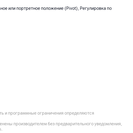
ное или портретное положение (Pivot), Регулировка по
 (6GB GDDR6)
ость и программные ограничения определяются
менены производителем без предварительного уведомления,
р.