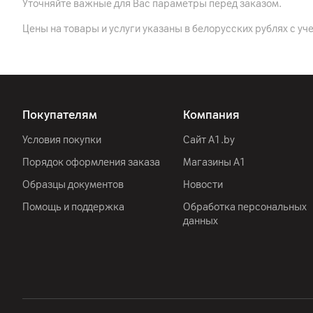
Камера
Уточняйте важные для Вас параметры перед заказом.
Разрешение видео
Цены на товары и услуги указаны в белорусских рублях с уч
Особенности
Прочее
Покупателям
Компания
Аудио
Условия покупки
Сайт A1.by
Другие характеристики
Порядок оформления заказа
Магазины А1
Гарантия
Образцы документов
Новости
Импортер
Помощь и поддержка
Обработка персональных
данных
Производитель
Комплект поставки
Страна производитель