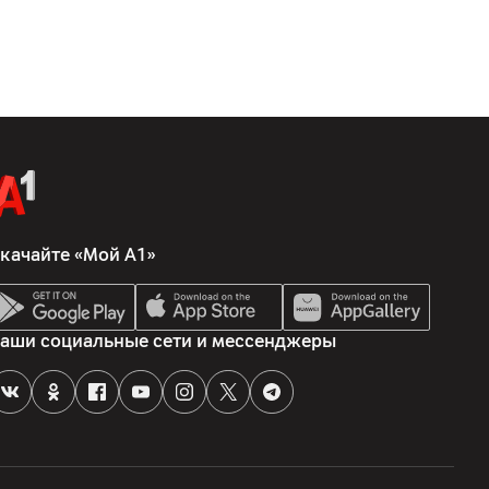
качайте «Мой А1»
область, Смолевичский район, Китайско-Белорусский
аши социальные сети и мессенджеры
еликий камень"
 Минская область, Смолевичский район, Китайско-
ьный парк Великий камень
 документация, адаптер питания