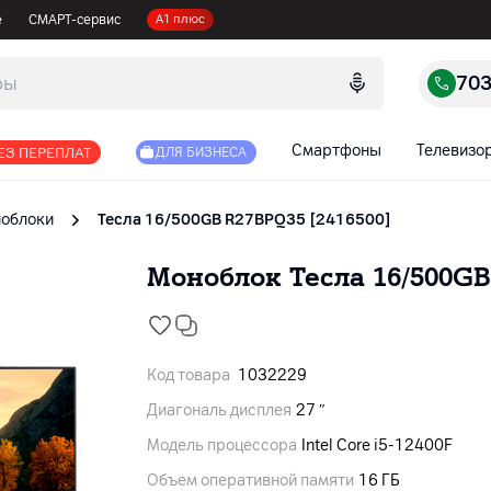
е
СМАРТ-сервис
А1 плюс
70
Смартфоны
Телевизо
ЕЗ ПЕРЕПЛАТ
ДЛЯ БИЗНЕСА
облоки
Тесла 16/500GB R27BPQ35 [2416500]
Моноблок Тесла 16/500GB
Код товара
1032229
Диагональ дисплея
27 ″
Модель процессора
Intel Core i5-12400F
Объем оперативной памяти
16 ГБ