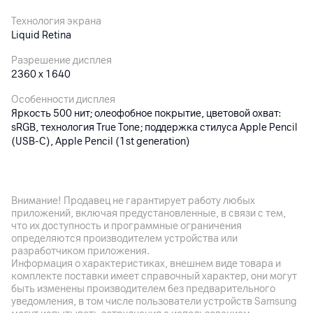
Технология экрана
Liquid Retina
Разрешение дисплея
2360 x 1640
Особенности дисплея
Яркость 500 нит; олеофобное покрытие, цветовой охват:
sRGB, технология True Tone; поддержка стилуса Apple Pencil
(USB‑C), Apple Pencil (1st generation)
Основная камера
Внимание! Продавец не гарантирует работу любых
Разрешение камеры
приложений, включая предустановленные, в связи с тем,
12
Мп
что их доступность и программные ограничения
определяются производителем устройства или
Разрешение видео
разработчиком приложения.
4K
Информация о характеристиках, внешнем виде товара и
комплекте поставки имеет справочный характер, они могут
Автофокус
быть изменены производителем без предварительного
да
уведомления, в том числе пользователи устройств Samsung