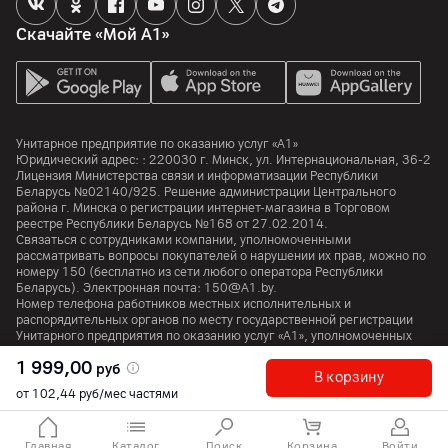
Количество ядер
Скачайте «Мой А1»
5
Графический ускоритель
4‑ядерный графический процессор
Особенности
Унитарное предприятие по оказанию услуг «А1»
2 ядра производительности, 3 ядра эффективности;
Юридический адрес: :
220030
г. Минск
,
ул. Интернациональная, 36-2
16‑ядерная система Neural Engine
Лицензия Министерства связи и информатизации Республики
Беларусь №02140/925. Решение администрации Центрального
района г. Минска о регистрации интернет-магазина в Торговом
Аккумулятор
реестре Республики Беларусь №168 от 27.02.2014.
Связаться с сотрудниками компании, уполномоченными
рассматривать вопросы покупателей о нарушении их прав, можно по
Тип аккумулятора
номеру
150
(бесплатно из сети любого оператора Республики
Li-pol
Беларусь). Электронная почта:
150@A1.by.
Номер телефона работников местных исполнительных и
Емкость аккумулятора
распорядительных органов по месту государственной регистрации
28.93
мАч
Унитарного предприятия по оказанию услуг «А1», уполномоченных
рассматривать обращения покупателей:
+375 17 374 01 46.
1 999,00
руб
В корзину
Корпус
от 102,44 руб/мес частями
© 2026 Унитарное предприятие «А1». Все права защищены.
A1 Austria
A1 Croatia
А1 Serbia
A1 Bulgaria
A1 Macedonia
A1 Slovenia
Цвет
Голубой
Главная
Каталог
Поиск
Корзина
Войти