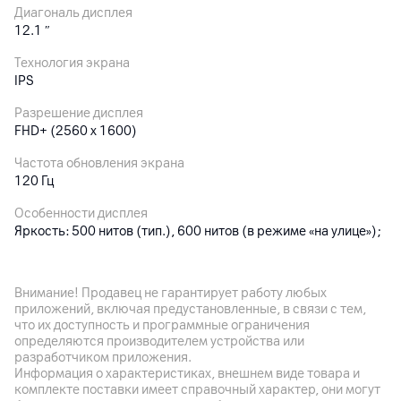
Диагональ дисплея
12.1
″
Технология экрана
IPS
Разрешение дисплея
FHD+ (2560 x 1600)
Частота обновления экрана
120 Гц
Особенности дисплея
Яркость: 500 нитов (тип.), 600 нитов (в режиме «на улице»);
технология касания мокрыми пальцами; дисплей с защитой
зрения: DC Dimming, сертификация TÜV Rheinland Low Blue
Light, Flicker Free и Circadian Friendly
Внимание! Продавец не гарантирует работу любых
приложений, включая предустановленные, в связи с тем,
Количество цветов
что их доступность и программные ограничения
1.07 млрд
определяются производителем устройства или
разработчиком приложения.
Соотношение сторон
Информация о характеристиках, внешнем виде товара и
16:10
комплекте поставки имеет справочный характер, они могут