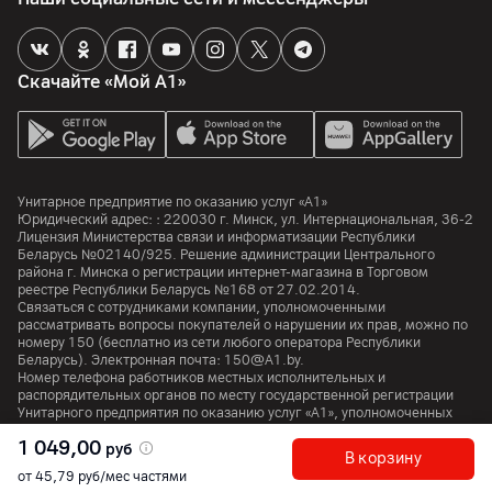
Память
Скачайте «Мой А1»
Объем встроенной памяти
128
ГБ
Объем оперативной памяти
6
ГБ
Унитарное предприятие по оказанию услуг «А1»
Поддержка карт памяти
Юридический адрес: :
220030
г. Минск
,
ул. Интернациональная, 36-2
да
Лицензия Министерства связи и информатизации Республики
Беларусь №02140/925. Решение администрации Центрального
Отдельный слот для карт памяти
района г. Минска о регистрации интернет-магазина в Торговом
да
реестре Республики Беларусь №168 от 27.02.2014.
Связаться с сотрудниками компании, уполномоченными
рассматривать вопросы покупателей о нарушении их прав, можно по
Особенности
номеру
150
(бесплатно из сети любого оператора Республики
Поддержка карт-памяти: до 2 ТБ
Беларусь). Электронная почта:
150@A1.by.
Номер телефона работников местных исполнительных и
распорядительных органов по месту государственной регистрации
Процессор
Унитарного предприятия по оказанию услуг «А1», уполномоченных
рассматривать обращения покупателей:
+375 17 374 01 46.
1 049,00
руб
Процессор
В корзину
Snapdragon 7s Gen 4 Mobile Platform
от 45,79 руб/мес частями