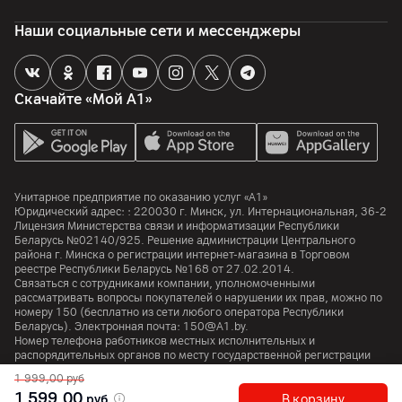
да
Наши социальные сети и мессенджеры
Отдельный слот для карт памяти
да
Особенности
Скачайте «Мой А1»
Поддержка карт памяти microSD до 2 ТБ
Процессор
Процессор
Унитарное предприятие по оказанию услуг «А1»
Юридический адрес: :
220030
г. Минск
,
ул. Интернациональная, 36-2
Exynos 1580
Лицензия Министерства связи и информатизации Республики
Беларусь №02140/925. Решение администрации Центрального
Количество ядер
района г. Минска о регистрации интернет-магазина в Торговом
8
реестре Республики Беларусь №168 от 27.02.2014.
Связаться с сотрудниками компании, уполномоченными
Частота процессора
рассматривать вопросы покупателей о нарушении их прав, можно по
номеру
150
(бесплатно из сети любого оператора Республики
2900
МГц
Беларусь). Электронная почта:
150@A1.by.
Номер телефона работников местных исполнительных и
распорядительных органов по месту государственной регистрации
Аккумулятор
Унитарного предприятия по оказанию услуг «А1», уполномоченных
1 999,00
руб
рассматривать обращения покупателей:
+375 17 374 01 46.
1 599,00
Емкость аккумулятора
руб
В корзину