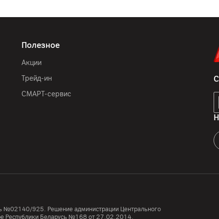
ООО Крокс Плюс РФ г. В
комплектная документац
Россия
Полезное
Акции
Трейд-ин
С
СМАРТ-сервис
Н
усь №02140/925. Решение администрации Центрального
тре Республики Беларусь №168 от 27.02.2014.