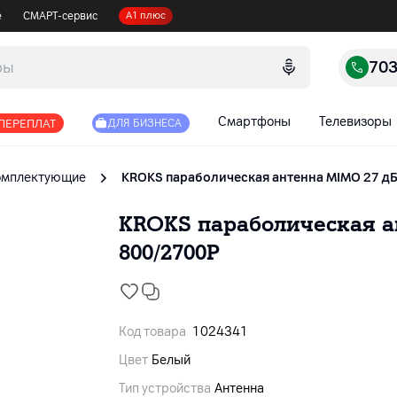
е
СМАРТ-сервис
А1 плюс
70
Смартфоны
Телевизоры
 ПЕРЕПЛАТ
ДЛЯ БИЗНЕСА
комплектующие
KROKS параболическая антенна MIMO 27 д
KROKS параболическая а
800/2700P
Код товара
1024341
Цвет
Белый
Тип устройства
Антенна