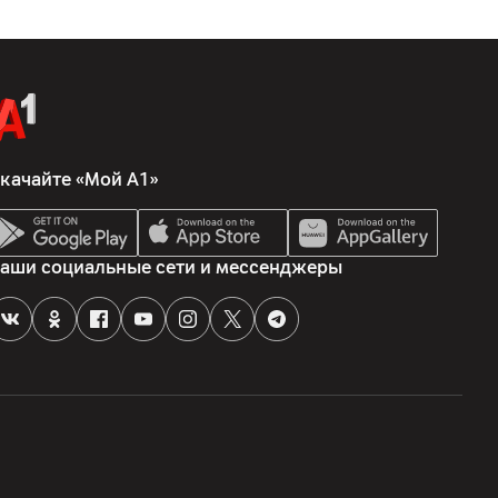
оронеж, пр. Московский, дом № 133, офис 263
ия, крепеж, антенна
качайте «Мой А1»
аши социальные сети и мессенджеры