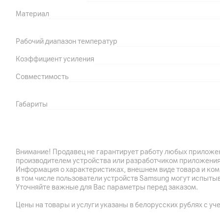
Материал
Рабочий диапазон температур
Коэффициент усиления
Совместимость
Габариты
Особенности
Внимание! Продавец не гарантирует работу любых приложен
производителем устройства или разработчиком приложения
Другие характеристики
Информация о характеристиках, внешнем виде товара и ком
в том числе пользователи устройств Samsung могут испыты
Гарантия
Уточняйте важные для Вас параметры перед заказом.
Импортер
Цены на товары и услуги указаны в белорусских рублях с уч