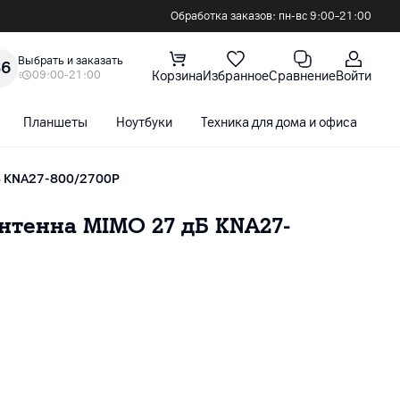
Обработка заказов: пн-вс 9:00–21:00
Выбрать и заказать
36
09:00-21:00
Корзина
Избранное
Сравнение
Войти
Планшеты
Ноутбуки
Техника для дома и офиса
С
Б KNA27-800/2700P
нтенна MIMO 27 дБ KNA27-