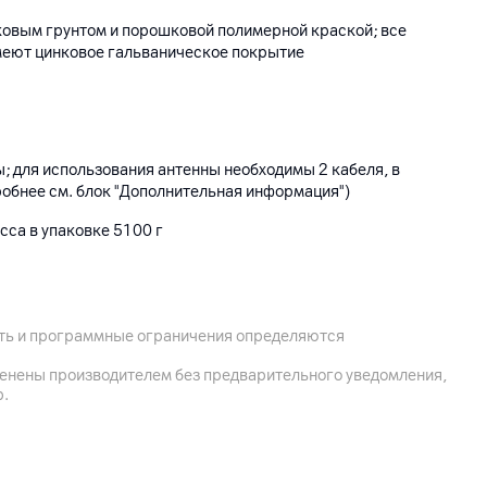
овым грунтом и порошковой полимерной краской; все
еют цинковое гальваническое покрытие
; для использования антенны необходимы 2 кабеля, в
робнее см. блок "Дополнительная информация")
сса в упаковке 5100 г
ризацию, не снимая облучателя; дальность работы до 40
небольшой вес; разборная конструкция; отсутствие
ление антенны на мачту
ость и программные ограничения определяются
менены производителем без предварительного уведомления,
р.
3, Минск, ул. Новаторская 35 офис 15