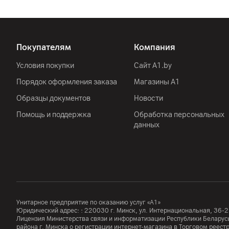
Производитель
Комплект поставки
Страна производитель
Покупателям
Компания
Условия покупки
Сайт A1.by
Порядок оформления заказа
Магазины А1
Образцы документов
Новости
Помощь и поддержка
Обработка персональных
данных
Унитарное предприятие по оказанию услуг «А1»
Юридический адрес: :
220030
г. Минск
,
ул. Интернациональная, 36-2
Лицензия Министерства связи и информатизации Республики Белар
района г. Минска о регистрации интернет-магазина в Торговом реес