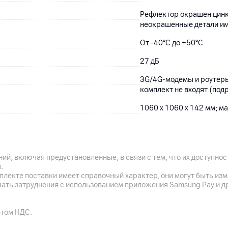
Рефлектор окрашен цинк
неокрашенные детали им
От -40°C до +50°C
27 дБ
3G/4G-модемы и роутеры
комплект не входят (под
1060 x 1060 x 142 мм; ма
Возможность менять поля
км в прямой видимости; 
раскачки на ветру; креп
ий, включая предустановленные, в связи с тем, что их доступн
.
плекте поставки имеет справочный характер, они могут быть из
вать затруднения с использованием приложения Samsung Pay и д
24
мес.
ООО "КРОКС БАЙ", 22005
етом НДС.