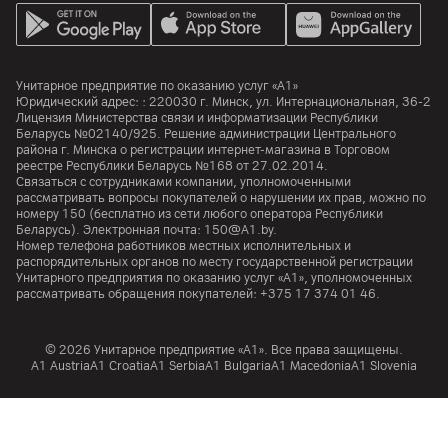
Унитарное предприятие по оказанию услуг «А1»
Юридический адрес: :
220030
г. Минск
,
ул. Интернациональная, 36-2
Лицензия Министерства связи и информатизации Республики
Беларусь №02140/925. Решение администрации Центрального
района г. Минска о регистрации интернет-магазина в Торговом
реестре Республики Беларусь №168 от 27.02.2014.
Связаться с сотрудниками компании, уполномоченными
рассматривать вопросы покупателей о нарушении их прав, можно по
номеру
150
(бесплатно из сети любого оператора Республики
Беларусь). Электронная почта:
150@A1.by.
Номер телефона работников местных исполнительных и
распорядительных органов по месту государственной регистрации
Унитарного предприятия по оказанию услуг «А1», уполномоченных
рассматривать обращения покупателей:
+375 17 374 01 46.
© 2026 Унитарное предприятие «А1». Все права защищены.
A1 Austria
A1 Croatia
А1 Serbia
A1 Bulgaria
A1 Macedonia
A1 Slovenia