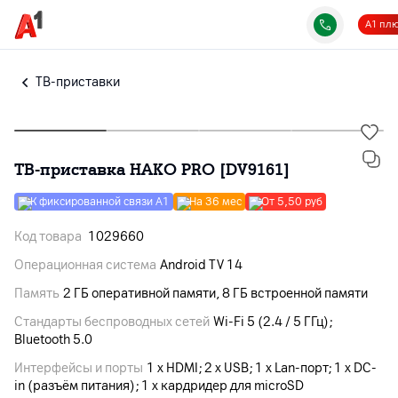
А1 пл
ТВ-приставки
ТВ-приставка HAKO PRO [DV9161]
К фиксированной связи А1
На 36 мес
От 5,50 руб
Код товара
1029660
Операционная система
Android TV 14
Память
2 ГБ оперативной памяти, 8 ГБ встроенной памяти
Стандарты беспроводных сетей
Wi‑Fi 5 (2.4 / 5 ГГц);
Bluetooth 5.0
Интерфейсы и порты
1 x HDMI; 2 x USB; 1 x Lan-порт; 1 x DC-
in (разъём питания); 1 x кардридер для microSD