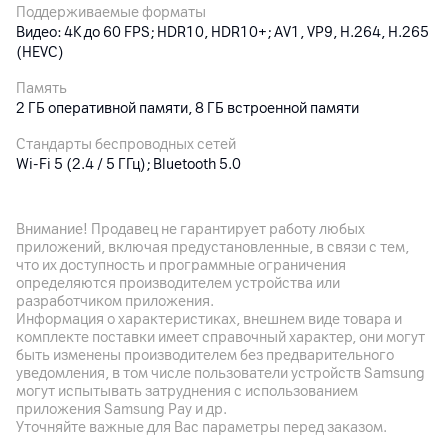
Поддерживаемые форматы
Видео: 4K до 60 FPS; HDR10, HDR10+; AV1, VP9, H.264, H.265
(HEVC)
Память
2 ГБ оперативной памяти, 8 ГБ встроенной памяти
Стандарты беспроводных сетей
Wi‑Fi 5 (2.4 / 5 ГГц); Bluetooth 5.0
Габариты
110 x 110 x 26 мм
Внимание! Продавец не гарантирует работу любых
приложений, включая предустановленные, в связи с тем,
Особенности
что их доступность и программные ограничения
Возможность крепления на стену
определяются производителем устройства или
разработчиком приложения.
Информация о характеристиках, внешнем виде товара и
Другие характеристики
комплекте поставки имеет справочный характер, они могут
быть изменены производителем без предварительного
Гарантия
уведомления, в том числе пользователи устройств Samsung
12
мес.
могут испытывать затруднения с использованием
приложения Samsung Pay и др.
Импортер
Уточняйте важные для Вас параметры перед заказом.
ООО «Иннова Дистрибьюшн», 223070, Минская область,