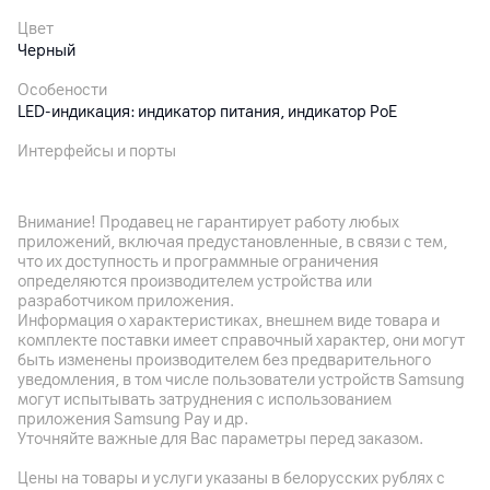
Цвет
Черный
Особености
LED-индикация: индикатор питания, индикатор PoE
Интерфейсы и порты
2 x Ethernet (RJ-45 (вх/вых), 10/100 Мбит/с, IEEE802.3 10
Base-t Ethernet, IEE802.3u 100 Base-TX Fast Ethernet),
поддержка PoE: IEEE 802.3af
Внимание! Продавец не гарантирует работу любых
приложений, включая предустановленные, в связи с тем,
что их доступность и программные ограничения
Другие характеристики
определяются производителем устройства или
разработчиком приложения.
Гарантия
Информация о характеристиках, внешнем виде товара и
12
мес.
комплекте поставки имеет справочный характер, они могут
быть изменены производителем без предварительного
Импортер
уведомления, в том числе пользователи устройств Samsung
могут испытывать затруднения с использованием
OOO "Ay Pi drom", 220076, g. Minsk, ul. Oginskogo, dom 6,
приложения Samsung Pay и др.
pom. 11
Уточняйте важные для Вас параметры перед заказом.
Производитель
Цены на товары и услуги указаны в белорусских рублях с
Shenzhen Recoda Technologies Limited, Китай , Shenzhen City ,