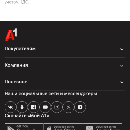
учетом НДС.
ЗF, Sixth Plant, Tangzhong Industrial Park, Hengnan Road,
Gushu, Xixiang
Комплект поставки
Основное устройство
Страна производитель
Китай
Покупателям
Компания
Полезное
Наши социальные сети и мессенджеры
Скачайте «Мой А1»