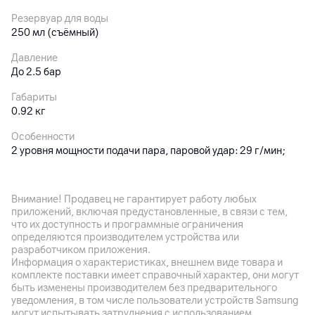
Резервуар для воды
250 мл (съёмный)
Давление
До 2.5 бар
Габариты
0.92 кг
Особенности
2 уровня мощности подачи пара, паровой удар: 29 г/мин;
система самоочистки; автотключение при недостатке воды;
время нагрева 30 с; вертикальное и горизонтальное
отпаривание
Внимание! Продавец не гарантирует работу любых
приложений, включая предустановленные, в связи с тем,
что их доступность и программные ограничения
Другие характеристики
определяются производителем устройства или
разработчиком приложения.
Гарантия
Информация о характеристиках, внешнем виде товара и
12
мес.
комплекте поставки имеет справочный характер, они могут
быть изменены производителем без предварительного
Импортер
уведомления, в том числе пользователи устройств Samsung
Частное предприятие «Неолинк», 220055, г. Минск,ул.
могут испытывать затруднения с использованием