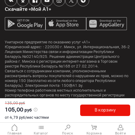
Скачайте «Мой А1»
Унитарное предприятие по оказанию услуг «А1»
Юридический адрес: :
220030
г. Минск
,
ул. Интернациональная, 36-2
Лицензия Министерства связи и информатизации Республики
Беларусь №02140/925. Решение администрации Центрального
района г. Минска о регистрации интернет-магазина в Торговом
реестре Республики Беларусь №168 от 27.02.2014.
Связаться с сотрудниками компании, уполномоченными
рассматривать вопросы покупателей о нарушении их прав, можно по
номеру
150
(бесплатно из сети любого оператора Республики
Беларусь). Электронная почта:
150@A1.by.
Номер телефона работников местных исполнительных и
распорядительных органов по месту государственной регистрации
Унитарного предприятия по оказанию услуг «А1», уполномоченных
135,00
руб
рассматривать обращения покупателей:
+375 17 374 01 46.
105,00
руб
В корзину
от 4,79 руб/мес частями
© 2026 Унитарное предприятие «А1». Все права защищены.
A1 Austria
A1 Croatia
А1 Serbia
A1 Bulgaria
A1 Macedonia
A1 Slovenia
Главная
Каталог
Поиск
Корзина
Войти