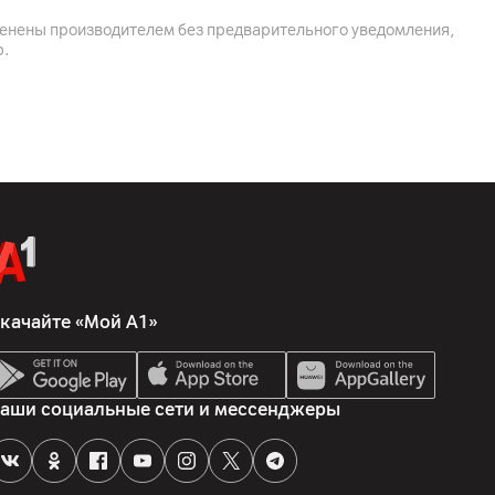
йский тракт 22а, к.2, 220090, Минск, Беларусь
менены производителем без предварительного уведомления,
nce Co., Ltd, Китай , Cixi , Ningbo 315324 Zhejiang Yueli
р.
я, контейнер, основное устройство
качайте «Мой А1»
аши социальные сети и мессенджеры