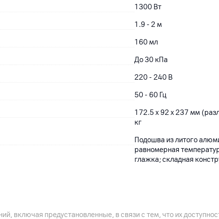
1300 Вт
1.9 - 2 м
160 мл
До 30 кПа
220 - 240 В
50 - 60 Гц
172.5 x 92 x 237 мм (раз
кг
Подошва из литого алюм
равномерная температура
глажка; складная констр
12
мес.
ий, включая предустановленные, в связи с тем, что их доступн