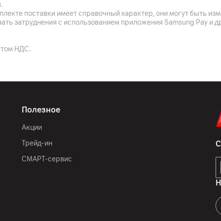
ООО «ЭлкоТелеком», Лого
.
плекте поставки имеет справочный характер, они могут быть из
Ningbo Lofans Home Applia
вать затруднения с использованием приложения Samsung Pay и д
Group Langmu 22-3
комплектная документаци
етом НДС.
Китай
Полезное
Акции
Трейд-ин
С
СМАРТ-сервис
Н