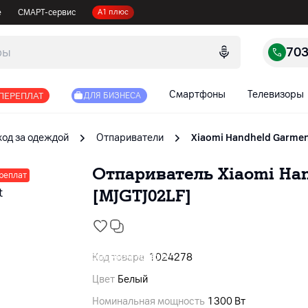
е
СМАРТ-сервис
А1 плюс
70
Смартфоны
Телевизоры
 ПЕРЕПЛАТ
ДЛЯ БИЗНЕСА
ход за одеждой
Отпариватели
Xiaomi Handheld Garmen
Отпариватель Xiaomi Ha
ереплат
[MJGTJ02LF]
Код товара
1024278
Цвет
Белый
Номинальная мощность
1300 Вт