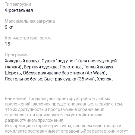
Тип загрузки
Фронтальная
Максимальная загрузка
9 кг
Количество программ
15
Программы
Холодный воздух, Сушка "под утюг" (для последующей
глажки), Верхняя одежда, Полотенца, Теплый воздух,
Шерсть, Обеззараживание без стирки (Air Wash),
Постельное белье, Быстрая сушка (35 мин), Хлопок,
Деликатный цикл (Delicates), Смешанная загрузка,
Рубашки, Синтетика, Hygiene Care
Внимание! Продавец не гарантирует работу любых
Класс энергопотребления
приложений, включая предустановленные, в связи с тем,
A+++
что их доступность и программные ограничения
определяются производителем устройства или
Функции и особенности
разработчиком приложения.
Отложенное окончание программы; отключение сигнала;
Информация о характеристиках, внешнем виде товара и
лампа; предотвращение складок; детский замок; умное
комплекте поставки имеет справочный характер, они могут