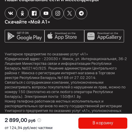
Импортер
ООО "Нереида", 220073, г. Минск, ул. Ольшевского, дом
10а, пом. 7
Скачайте «Мой А1»
Производитель
Samsung Electronics Co., Ltd., 129 Samsung-Ro, Yeongtong-
Gu, Suwon-Si, Gyeonggi-Do, 16677, Корея
Комплект поставки
Унитарное предприятие по оказанию услуг «А1»
комплектная документация, основное устройство
Юридический адрес: :
220030
г. Минск
,
ул. Интернациональная, 36-2
Лицензия Министерства связи и информатизации Республики
Беларусь №02140/925. Решение администрации Центрального
Страна производитель
района г. Минска о регистрации интернет-магазина в Торговом
Южная Корея
реестре Республики Беларусь №168 от 27.02.2014.
Связаться с сотрудниками компании, уполномоченными
рассматривать вопросы покупателей о нарушении их прав, можно по
номеру
150
(бесплатно из сети любого оператора Республики
Беларусь). Электронная почта:
150@A1.by.
Номер телефона работников местных исполнительных и
распорядительных органов по месту государственной регистрации
Унитарного предприятия по оказанию услуг «А1», уполномоченных
рассматривать обращения покупателей:
+375 17 374 01 46.
2 899,00
руб
В корзину
от 124,94 руб/мес частями