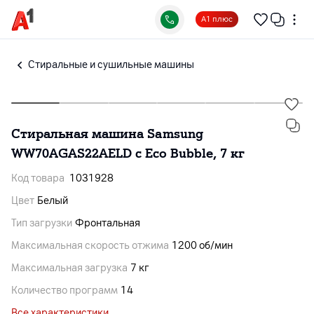
А1 плюс
Cтиральные и сушильные машины
Стиральная машина Samsung
WW70AGAS22AELD с Eco Bubble, 7 кг
Код товара
1031928
Цвет
Белый
Тип загрузки
Фронтальная
Максимальная скорость отжима
1200 об/мин
Максимальная загрузка
7 кг
Количество программ
14
Все характеристики