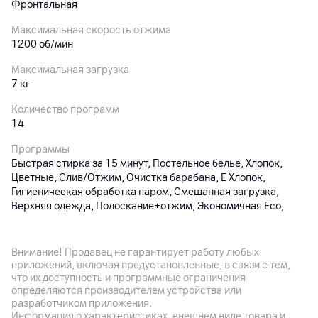
Фронтальная
Максимальная скорость отжима
1200 об/мин
Максимальная загрузка
7 кг
Количество программ
14
Программы
Быстрая стирка за 15 минут, Постельное белье, Хлопок,
Цветные, Слив/Отжим, Очистка барабана, Е Хлопок,
Гигиеническая обработка паром, Смешанная загрузка,
Верхняя одежда, Полоскание+отжим, Экономичная Eco,
Синтетика, Шерсть/деликатные ткани
Класс энергопотребления
Внимание! Продавец не гарантирует работу любых
A+++
приложений, включая предустановленные, в связи с тем,
что их доступность и программные ограничения
Функции и особенности
определяются производителем устройства или
Технология AI EcoBubble; защита от утечки воды
разработчиком приложения.
AquaProtect; обработка паром; защита от детей; очистка
Информация о характеристиках, внешнем виде товара и