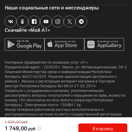
Наши социальные сети и мессенджеры
Импортер
ООО "Нереида", 220073, г. Минск, ул. Ольшевского, дом
10а, пом. 7, Унитарное предприятие по оказанию услуг "А1",
220030, Республика Беларусь, г.Минск, ул.
Скачайте «Мой А1»
Интернациональная, 36-2
Производитель
Samsung Electronics Co., Ltd., 129 Samsung-Ro, Yeongtong-
Gu, Suwon-Si, Gyeonggi-Do, 16677, Корея
Унитарное предприятие по оказанию услуг «А1»
Комплект поставки
Юридический адрес: :
220030
г. Минск
,
ул. Интернациональная, 36-2
Лицензия Министерства связи и информатизации Республики
комплектная документация, основное устройство,
Беларусь №02140/925. Решение администрации Центрального
комплектные аксессуары
района г. Минска о регистрации интернет-магазина в Торговом
реестре Республики Беларусь №168 от 27.02.2014.
Страна производитель
Связаться с сотрудниками компании, уполномоченными
Южная Корея
рассматривать вопросы покупателей о нарушении их прав, можно по
номеру
150
(бесплатно из сети любого оператора Республики
Беларусь). Электронная почта:
150@A1.by.
Номер телефона работников местных исполнительных и
распорядительных органов по месту государственной регистрации
Унитарного предприятия по оказанию услуг «А1», уполномоченных
1 999,00
руб
рассматривать обращения покупателей:
+375 17 374 01 46.
1 749,00
руб
В корзину